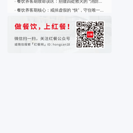
餐饮养客期致命误区：别做四处救火的 “消防员”，只盯复购这一件事
?
餐饮养客期核心：戒掉虚假的 “快”，守住唯一的 “专”
?