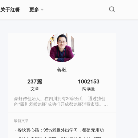
关于红餐
更多
蒋毅
237
篇
1002153
文章
阅读量
豪虾传创始人。在四川拥有20家分店，通过独创
的“四川卤煮龙虾”成功打开成都龙虾消费市场。从
2009年开始，在网络上连载创业日志，内容接地
气，已接近400万字，被誉为餐饮行业最有价值的
创业实战宝典。（微信：hxz9861，公众号：
最新文章
luzhulongxia）
餐饮真心话：95%老板外出学习，都是无用功
?