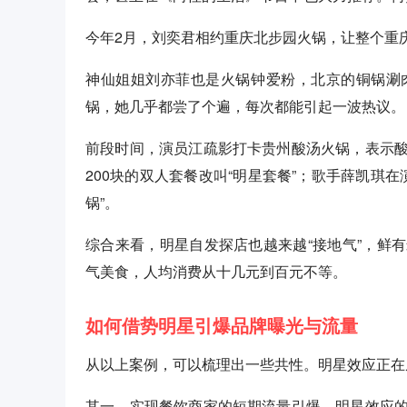
今年2月，刘奕君相约重庆北步园火锅，让整个重
神仙姐姐刘亦菲也是火锅钟爱粉，北京的铜锅涮
锅，她几乎都尝了个遍，每次都能引起一波热议。
前段时间，演员江疏影打卡贵州酸汤火锅，表示
200块的双人套餐改叫“明星套餐”；歌手薛凯琪在
锅”。
综合来看，明星自发探店也越来越“接地气”，鲜
气美食，人均消费从十几元到百元不等。
如何借势明星引爆品牌曝光与流量
从以上案例，可以梳理出一些共性。明星效应正在
其一，实现餐饮商家的短期流量引爆。明星效应