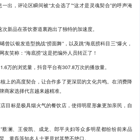
一出，评论区瞬间被“太会选了”“这才是灵魂契合”的呼声淹
让这次新品在茶饮赛道裏跑出了独特的加速度。
曾以银发造型挑战“捞面舞”，以及跳“海底捞科目三”爆火，
网友笑称：“海底捞”这是把编外人员转正了！
.6万的浏览量，抖音平台有307.8万次的播放量。
内核上的高度契合，让合作多了更深层的文化共鸣。在消费降
牌商家选择代言越来越精准。
探店目标是极具烟火气的餐饮店，使得明星形象更加亲民，自
神”蔡澜、王俊凯、成龙、郎平夫妇等众多明星都纷纷前来品
炅、黄磊等知名人士更是对其赞不绝口。