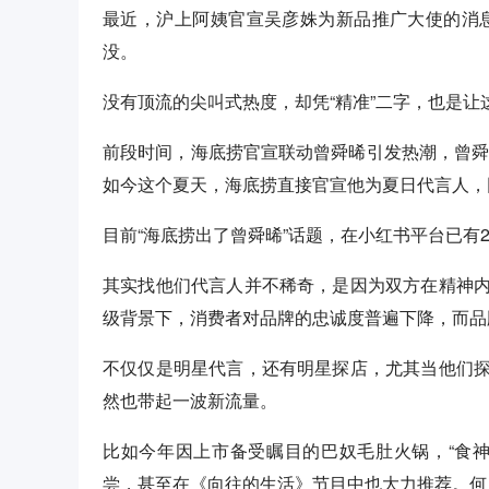
最近，沪上阿姨官宣吴彦姝为新品推广大使的消息
没。
没有顶流的尖叫式热度，却凭“精准”二字，也是
前段时间，海底捞官宣联动曾舜晞引发热潮，曾舜晞
如今这个夏天，海底捞直接官宣他为夏日代言人，
目前“海底捞出了曾舜晞”话题，在小红书平台已有21
其实找他们代言人并不稀奇，是因为双方在精神
级背景下，消费者对品牌的忠诚度普遍下降，而品
不仅仅是明星代言，还有明星探店，尤其当他们
然也带起一波新流量。
比如今年因上市备受瞩目的巴奴毛肚火锅，“食
尝，甚至在《向往的生活》节目中也大力推荐。何