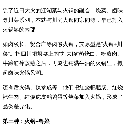
除了近日大火的江湖菜与火锅的融合，烧菜、卤味
等川菜系列，本就与川渝火锅同宗同源，早已打入
火锅界的内部。
如卤校长、贤合庄等卤煮火锅，其原型是“火锅+川
菜”。把四川坝坝宴上的“九大碗”蒸烧白、粉蒸肉、
牛蹄筋等蒸熟之后，再涮进铺满牛油的火锅里，掀
起卤味火锅风潮。
还有后火锅、辣参成等，他们把红烧耙肥肠、红烧
耙牛肉、红烧虎皮鹌鹑蛋等烧菜加入火锅，形成了
品类差异化。
第三种：火锅+粤菜