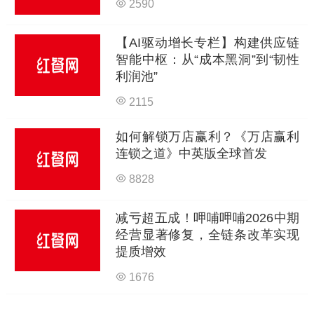
2590
【AI驱动增长专栏】构建供应链
智能中枢：从“成本黑洞”到“韧性
利润池”
2115
如何解锁万店赢利？《万店赢利
连锁之道》中英版全球首发
8828
减亏超五成！呷哺呷哺2026中期
经营显著修复，全链条改革实现
提质增效
1676