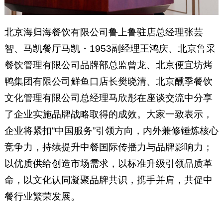
北京海归海餐饮有限公司鲁上鲁驻店总经理张芸
智、马凯餐厅马凯・1953副经理王鸿庆、北京鲁采
餐饮管理有限公司品牌部总监曾龙、北京便宜坊烤
鸭集团有限公司鲜鱼口店长樊晓清、北京醺季餐饮
文化管理有限公司总经理马欣彤在座谈交流中分享
了企业实施品牌战略取得的成效。大家一致表示，
企业将紧扣“中国服务”引领方向，内外兼修锤炼核心
竞争力，持续提升中餐国际传播力与品牌影响力；
以优质供给创造市场需求，以标准升级引领品质革
命，以文化认同凝聚品牌共识，携手并肩，共促中
餐行业繁荣发展。