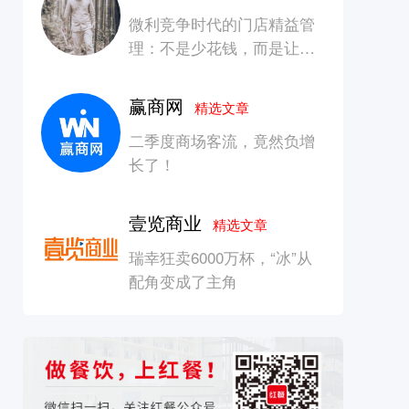
微利竞争时代的门店精益管
理：不是少花钱，而是让每
一块钱产生增长
赢商网
精选文章
二季度商场客流，竟然负增
长了！
壹览商业
精选文章
瑞幸狂卖6000万杯，“冰”从
配角变成了主角