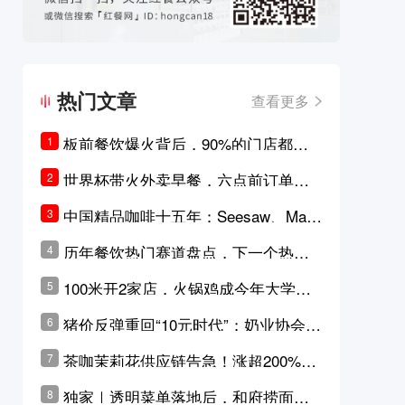
热门文章
查看更多
板前餐饮爆火背后，90%的门店都只
1
是徒有其表的刻意作秀？
世界杯带火外卖早餐，六点前订单大
2
涨超5成，巴西比赛成“早餐带货王”
中国精品咖啡十五年：Seesaw、Man
3
ner、M Stand为何结出了不同的果
历年餐饮热门赛道盘点，下一个热门
4
实？
品类是？
100米开2家店，火锅鸡成今年大学城
5
最火生意？
猪价反弹重回“10元时代”；奶业协会称
6
原奶价格现回暖迹象
茶咖茉莉花供应链告急！涨超200%，
7
横州花价冲破50元一斤
独家｜透明菜单落地后，和府捞面李
8