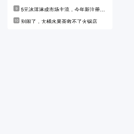
学林公布未来10年计划
5元冰淇淋成市场主流，今年新注册相
9
关企业华东领跑，东北紧随其后
别闹了，大桶水果茶救不了火锅店
10