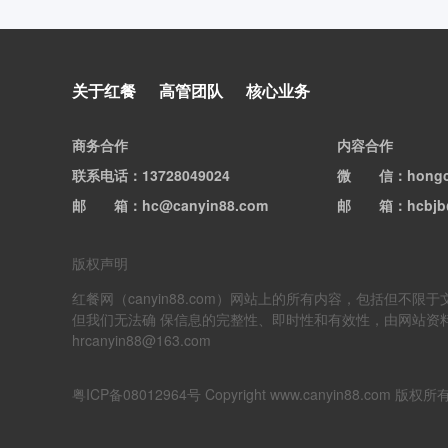
泸溪河回应桃酥吃出牙冠，消
关于红餐
高管团队
核心业务
费者已删除视频
商务合作
内容合作
联系电话
：13728049024
微信
：hong
邮箱
：hc@canyin88.com
邮箱
：hcbjb
版权声明
红餐网（canyin88.com）网站上的所有内容，包括
但我们无法确 保信息的完整性、即时性和有效性，由网站资
hrcanyin88@163.com
粤ICP备08012964号
Copyright www.canyin88.co