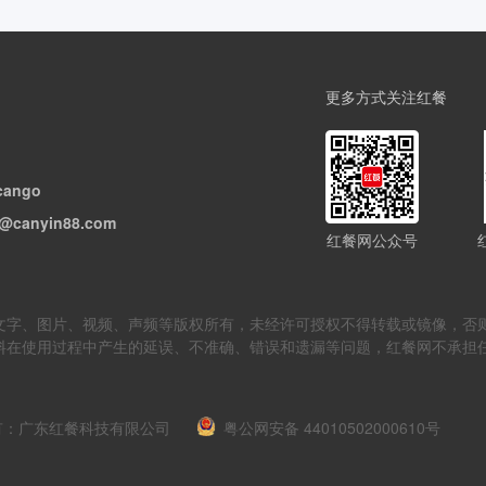
更多方式关注红餐
cango
@canyin88.com
红餐网公众号
但不限于文字、图片、视频、声频等版权所有，未经许可授权不得转载或镜像
料在使用过程中产生的延误、不准确、错误和遗漏等问题，红餐网不承担
m 版权所有：广东红餐科技有限公司
粤公网安备 44010502000610号