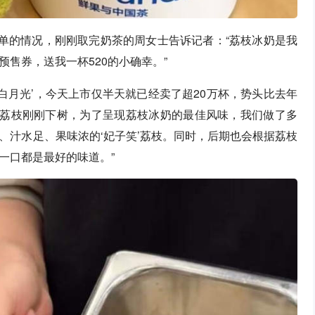
取单的情况，刚刚取完奶茶的周女士告诉记者：“荔枝冰奶是我
售券，送我一杯520的小确幸。”
白月光’，今天上市仅半天就已经卖了超20万杯，势头比去年
的荔枝刚刚下树，为了呈现荔枝冰奶的最佳风味，我们做了多
、汁水足、果味浓的‘妃子笑’荔枝。同时，后期也会根据荔枝
一口都是最好的味道。”