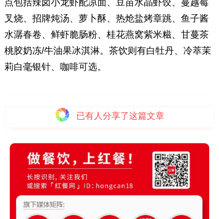
点包括辣卤小龙虾配凉面、豆苗水晶虾饺、蔓越莓
叉烧、招牌炖汤、萝卜酥、热炝盐烤章跳、鱼子酱
水潺春卷、鲜虾脆肠粉、桂花燕窝紫米糍、甘蔓茶
桃胶奶冻/牛油果冰淇淋。茶饮则有白牡丹、冷萃茉
莉白毫银针、咖啡可选。
已有
人分享了这篇文章