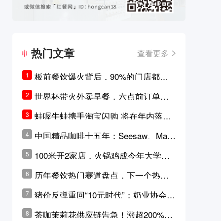
热门文章
查看更多
板前餐饮爆火背后，90%的门店都只
1
是徒有其表的刻意作秀？
世界杯带火外卖早餐，六点前订单大
2
涨超5成，巴西比赛成“早餐带货王”
蛙喔牛蛙携手淘宝闪购 将在年内落地3
3
0家品牌卫星店
中国精品咖啡十五年：Seesaw、Man
4
ner、M Stand为何结出了不同的果
100米开2家店，火锅鸡成今年大学城
5
实？
最火生意？
历年餐饮热门赛道盘点，下一个热门
6
品类是？
猪价反弹重回“10元时代”；奶业协会称
7
原奶价格现回暖迹象
茶咖茉莉花供应链告急！涨超200%，
8