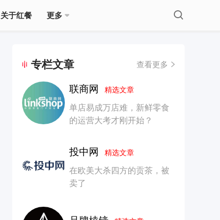
关于红餐
更多
专栏文章
查看更多
联商网
精选文章
单店易成万店难，新鲜零食
的运营大考才刚开始？
投中网
精选文章
在欧美大杀四方的贡茶，被
卖了
品牌棱镜