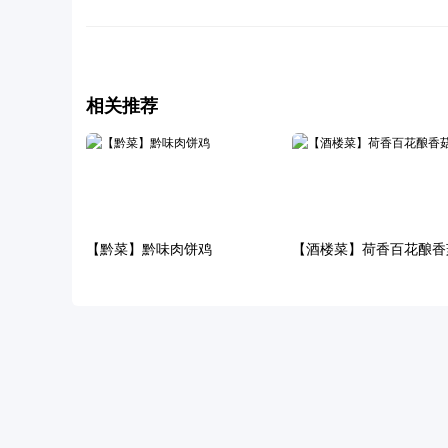
相关推荐
【黔菜】黔味肉饼鸡
【酒楼菜】荷香百花酿香
从养“清远鸡”起家到年营收超
47亿元，天农集团IPO：卖猪