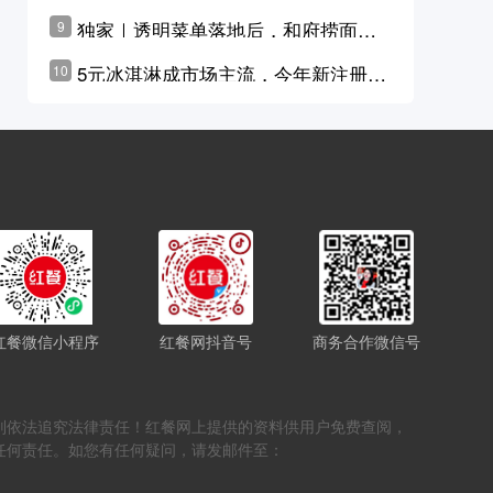
横州花价冲破50元一斤
独家｜透明菜单落地后，和府捞面李
9
学林公布未来10年计划
5元冰淇淋成市场主流，今年新注册相
10
关企业华东领跑，东北紧随其后
红餐微信小程序
红餐网抖音号
商务合作微信号
，否则依法追究法律责任！红餐网上提供的资料供用户免费查阅，
任何责任。如您有任何疑问，请发邮件至：