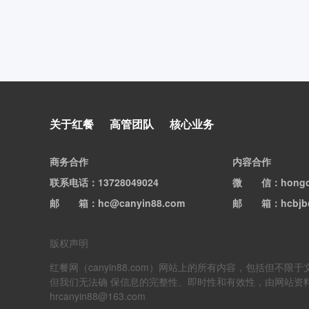
比养鸡赚得多
关于红餐
高管团队
核心业务
商务合作
内容合作
联系电话
：13728049024
微信
：hong
邮箱
：hc@canyin88.com
邮箱
：hcbjb
版权声明
红餐网（canyin88.com）网站上的所有内容，包括
但我们无法确 保信息的完整性、即时性和有效性，由网站资
hrcanyin88@163.com