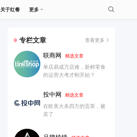
关于红餐
更多
专栏文章
查看更多
联商网
精选文章
单店易成万店难，新鲜零食
的运营大考才刚开始？
投中网
精选文章
在欧美大杀四方的贡茶，被
卖了
品牌棱镜