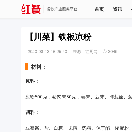
首页
资讯
【川菜】铁板凉粉
·
2020-08-13 16:25:40
来源：红厨网
3045
材料：
原料：
凉粉500克，猪肉末50克，姜末、蒜末、洋葱丝、
调料：
豆瓣酱、盐、白糖、味精、鸡精、保宁醋、湿淀粉