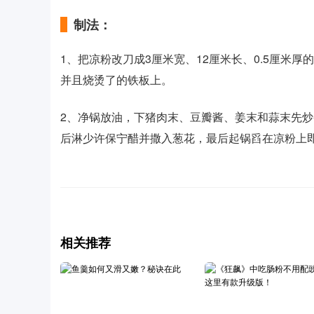
制法：
1、把凉粉改刀成3厘米宽、12厘米长、0.5厘米
并且烧烫了的铁板上。
2、净锅放油，下猪肉末、豆瓣酱、姜末和蒜末先
后淋少许保宁醋并撒入葱花，最后起锅舀在凉粉上
相关推荐