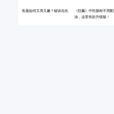
鱼羹如何又滑又嫩？秘诀在此
《狂飙》中吃肠粉不用配
油，这里有款升级版！
巨头刹车、散户离场背后，谁
在“操控”猪周期？