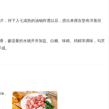
厚的片，待下入七成热的油锅炸透以后，捞出来摆在垫有洋葱丝
炒香，掺适量的水烧开并加盐、白糖、味精、鸡精等调味，勾芡
即成。