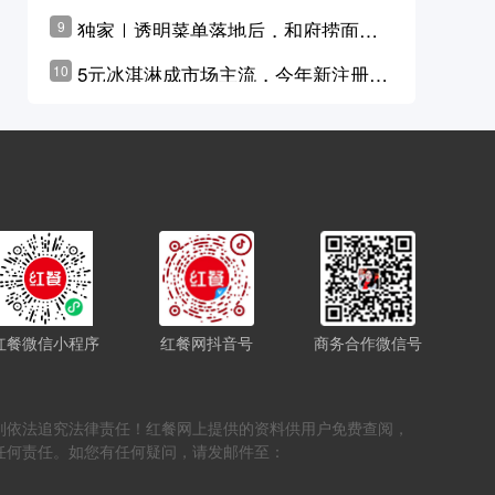
横州花价冲破50元一斤
独家｜透明菜单落地后，和府捞面李
9
学林公布未来10年计划
5元冰淇淋成市场主流，今年新注册相
10
关企业华东领跑，东北紧随其后
红餐微信小程序
红餐网抖音号
商务合作微信号
，否则依法追究法律责任！红餐网上提供的资料供用户免费查阅，
任何责任。如您有任何疑问，请发邮件至：