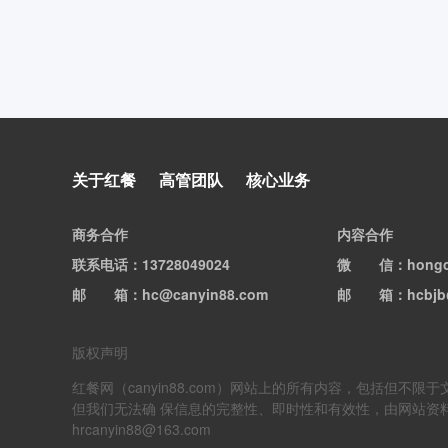
关于红餐
高管团队
核心业务
商务合作
内容合作
联系电话
：13728049024
微信
：hong
邮箱
：hc@canyin88.com
邮箱
：hcbjb
版权声明
红餐网（canyin88.com）网站上的所有内容，包括
但我们无法确 保信息的完整性、即时性和有效性，由网站资
hrcanyin88@163.com