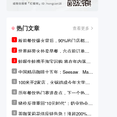
热门文章
查看更多
板前餐饮爆火背后，90%的门店都只
1
是徒有其表的刻意作秀？
世界杯带火外卖早餐，六点前订单大
2
涨超5成，巴西比赛成“早餐带货王”
蛙喔牛蛙携手淘宝闪购 将在年内落地3
3
0家品牌卫星店
中国精品咖啡十五年：Seesaw、Man
4
ner、M Stand为何结出了不同的果
100米开2家店，火锅鸡成今年大学城
5
实？
最火生意？
历年餐饮热门赛道盘点，下一个热门
6
品类是？
猪价反弹重回“10元时代”；奶业协会称
7
原奶价格现回暖迹象
茶咖茉莉花供应链告急！涨超200%，
8