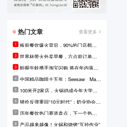
热门文章
查看更多
板前餐饮爆火背后，90%的门店都只
1
是徒有其表的刻意作秀？
世界杯带火外卖早餐，六点前订单大
2
涨超5成，巴西比赛成“早餐带货王”
蛙喔牛蛙携手淘宝闪购 将在年内落地3
3
0家品牌卫星店
中国精品咖啡十五年：Seesaw、Man
4
ner、M Stand为何结出了不同的果
100米开2家店，火锅鸡成今年大学城
5
实？
最火生意？
猪价反弹重回“10元时代”；奶业协会称
6
原奶价格现回暖迹象
历年餐饮热门赛道盘点，下一个热门
7
品类是？
产品越来越像！火锅和烧烤“互抄作业”
8