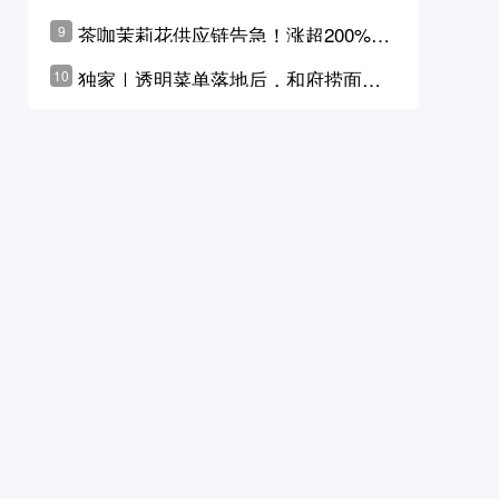
茶咖茉莉花供应链告急！涨超200%，
9
横州花价冲破50元一斤
独家｜透明菜单落地后，和府捞面李
10
学林公布未来10年计划