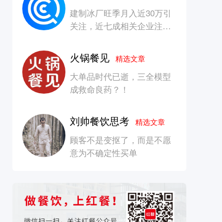
建制冰厂旺季月入近30万引
关注，近七成相关企业注册
资本在100万元以内
火锅餐见
精选文章
大单品时代已逝，三全模型
成救命良药？！
刘帅餐饮思考
精选文章
顾客不是变抠了，而是不愿
意为不确定性买单