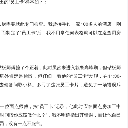
的“员工卡”样本如下：
厨需要就此专门检查。我曾接手过一家100多人的酒店，刚
而制定了“员工卡”后，我不用拿任何表格就可以在巡查厨房
名砧板师傅撞了个正着，此时虽然未进入就餐高峰期，但砧板师
肯定是偷懒，但仔细一看他的“员工卡”发现，在11:30-
打算去储备间取小料。多亏了这张员工卡片，避免了一场错误斥
了一位面点师傅，按“员工卡”记录，他此时应在面点房加工中
个时间段你应该做什么？”，我不明确指出其错误，而让他自己
罚，没有一点不服气。