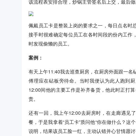
该流程表安排合理，炒锅主管签名后上交，最后做出
佩戴员工卡是整装上岗的要求之一，每日点名时总
接手时很难确定每位员工在各时间段的份内工作，
时发现偷懒的员工。
案例：
有天上午11:40我去巡查厨房，在厨房外面跟一
傅理应在砧板旁待命。当时我便认为此人跑到厨房外
12:00间他的主要工作是补齐备货，他此时正
责。
还有一回，我上午12:00去厨房时，在走廊遇见
餐，于是我拿着“员工卡”质问他“你在做什么？这
说明，结果该员工脸一红，主动认错并心甘情愿讨