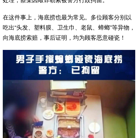
处理，蔡某因敲诈勒索被警方行政拘留。
在这件事上，海底捞也最为常见。多位顾客分别以
吃出“头发、塑料膜、卫生巾、老鼠、蟑螂”等异物，
向海底捞索赔，事后证明，均为顾客恶意碰瓷！