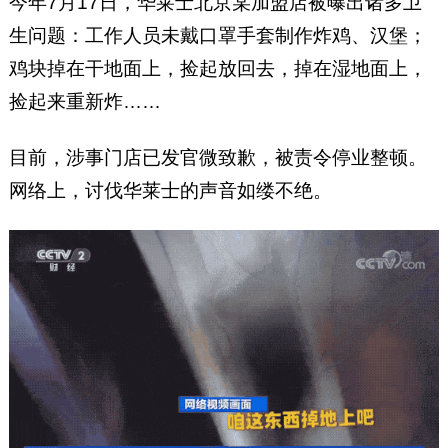
今年7月17日，华莱士北京某加盟店被曝出诸多卫
生问题：工作人员未戴口罩手套制作炸鸡、汉堡；
鸡块掉在干地面上，捡起放回去，掉在湿地面上，
捡起来重新炸……
目前，涉事门店已发官微致歉，被责令停业整顿。
网络上，讨伐华莱士的声音如缕不绝。