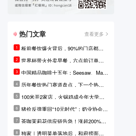
热门文章
查看更多
板前餐饮爆火背后，90%的门店都只
1
是徒有其表的刻意作秀？
世界杯带火外卖早餐，六点前订单大
2
涨超5成，巴西比赛成“早餐带货王”
中国精品咖啡十五年：Seesaw、Man
3
ner、M Stand为何结出了不同的果
历年餐饮热门赛道盘点，下一个热门
4
实？
品类是？
100米开2家店，火锅鸡成今年大学城
5
最火生意？
猪价反弹重回“10元时代”；奶业协会称
6
原奶价格现回暖迹象
茶咖茉莉花供应链告急！涨超200%，
7
横州花价冲破50元一斤
独家｜透明菜单落地后，和府捞面李
8