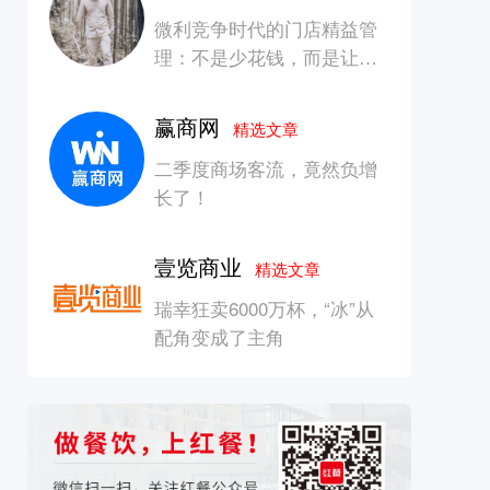
微利竞争时代的门店精益管
理：不是少花钱，而是让每
一块钱产生增长
赢商网
精选文章
二季度商场客流，竟然负增
长了！
壹览商业
精选文章
瑞幸狂卖6000万杯，“冰”从
配角变成了主角