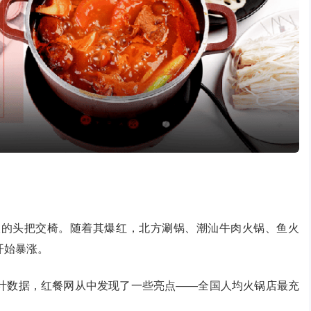
收的头把交椅。随着其爆红，北方涮锅、潮汕牛肉火锅、鱼火
开始暴涨。
计数据，红餐网从中发现了一些亮点——全国人均火锅店最充