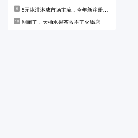
学林公布未来10年计划
5元冰淇淋成市场主流，今年新注册相
9
关企业华东领跑，东北紧随其后
别闹了，大桶水果茶救不了火锅店
10