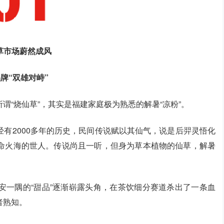
草市场蔚然成风
牌“双雄对峙”
谓“烧仙草”，其实是福建家庭极为熟悉的解暑“凉粉”。
有2000多年的历史，民间传说赋以其仙气，说是后羿灵悟化
命火海的世人。传说尚且一听，但身为草本植物的仙草，解暑
安一隅的“甜品”逐渐崭露头角，在茶饮细分赛道杀出了一条血
者熟知。