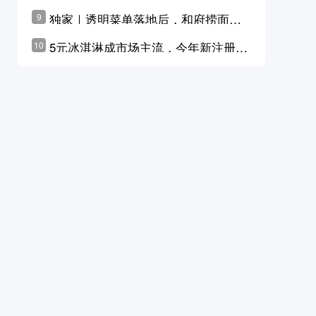
横州花价冲破50元一斤
独家｜透明菜单落地后，和府捞面李
9
学林公布未来10年计划
5元冰淇淋成市场主流，今年新注册相
10
关企业华东领跑，东北紧随其后