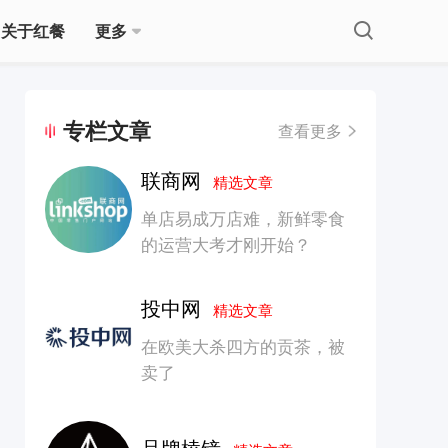
关于红餐
更多
专栏文章
查看更多
联商网
精选文章
单店易成万店难，新鲜零食
的运营大考才刚开始？
投中网
精选文章
在欧美大杀四方的贡茶，被
卖了
品牌棱镜