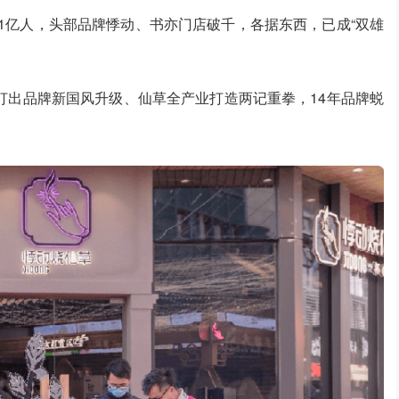
破1亿人，头部品牌悸动、书亦门店破千，各据东西，已成“双雄
打出品牌新国风升级、仙草全产业打造两记重拳，14年品牌蜕