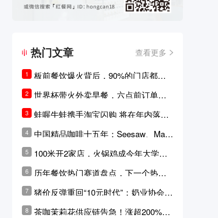
热门文章
查看更多
板前餐饮爆火背后，90%的门店都只
1
是徒有其表的刻意作秀？
世界杯带火外卖早餐，六点前订单大
2
涨超5成，巴西比赛成“早餐带货王”
蛙喔牛蛙携手淘宝闪购 将在年内落地3
3
0家品牌卫星店
中国精品咖啡十五年：Seesaw、Man
4
ner、M Stand为何结出了不同的果
100米开2家店，火锅鸡成今年大学城
5
实？
最火生意？
历年餐饮热门赛道盘点，下一个热门
6
品类是？
猪价反弹重回“10元时代”；奶业协会称
7
原奶价格现回暖迹象
茶咖茉莉花供应链告急！涨超200%，
8