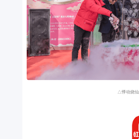
△悸动烧仙