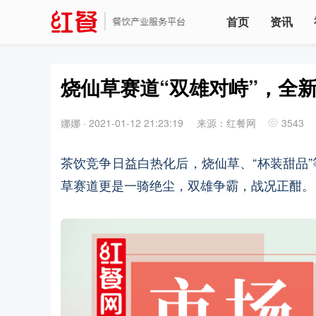
首页
资讯
烧仙草赛道“双雄对峙”，全
娜娜
·
2021-01-12 21:23:19
来源：红餐网
3543
茶饮竞争日益白热化后，烧仙草、“杯装甜品
草赛道更是一骑绝尘，双雄争霸，战况正酣。