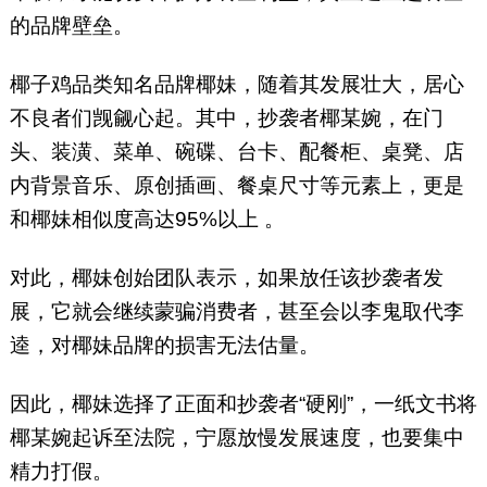
的品牌壁垒。
椰子鸡品类知名品牌椰妹，随着其发展壮大，居心
不良者们觊觎心起。其中，抄袭者椰某婉，在门
头、装潢、菜单、碗碟、台卡、配餐柜、桌凳、店
内背景音乐、原创插画、餐桌尺寸等元素上，更是
和椰妹相似度高达95%以上 。
对此，椰妹创始团队表示，如果放任该抄袭者发
展，它就会继续蒙骗消费者，甚至会以李鬼取代李
逵，对椰妹品牌的损害无法估量。
因此，椰妹选择了正面和抄袭者“硬刚”，一纸文书将
椰某婉起诉至法院，宁愿放慢发展速度，也要集中
精力打假。