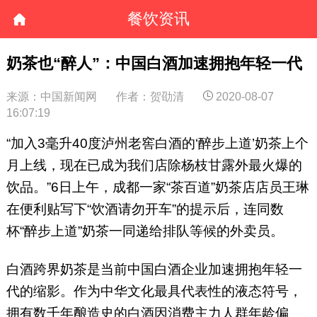
餐饮资讯
奶茶也“醉人”：中国白酒加速拥抱年轻一代
来源：中国新闻网
作者：贺劭清
2020-08-07
16:07:19
“加入3毫升40度泸州老窖白酒的‘醉步上道’奶茶上个
月上线，现在已成为我们店除杨枝甘露外最火爆的
饮品。”6日上午，成都一家“茶百道”奶茶店店员王琳
在便利贴写下“饮酒请勿开车”的提示后，连同数
杯“醉步上道”奶茶一同递给排队等候的外卖员。
白酒跨界奶茶是当前中国白酒企业加速拥抱年轻一
代的缩影。作为中华文化最具代表性的液态符号，
拥有数千年酿造史的白酒因消费主力人群年龄偏