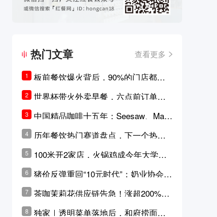
热门文章
查看更多
板前餐饮爆火背后，90%的门店都只
1
是徒有其表的刻意作秀？
世界杯带火外卖早餐，六点前订单大
2
涨超5成，巴西比赛成“早餐带货王”
中国精品咖啡十五年：Seesaw、Man
3
ner、M Stand为何结出了不同的果
历年餐饮热门赛道盘点，下一个热门
4
实？
品类是？
100米开2家店，火锅鸡成今年大学城
5
最火生意？
猪价反弹重回“10元时代”；奶业协会称
6
原奶价格现回暖迹象
茶咖茉莉花供应链告急！涨超200%，
7
横州花价冲破50元一斤
独家｜透明菜单落地后，和府捞面李
8