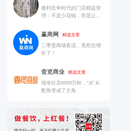
微利竞争时代的门店精益管
理：不是少花钱，而是让每
一块钱产生增长
赢商网
精选文章
二季度商场客流，竟然负增
长了！
壹览商业
精选文章
瑞幸狂卖6000万杯，“冰”从
配角变成了主角