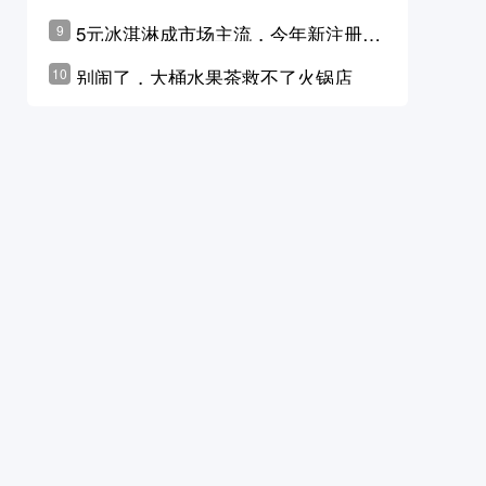
学林公布未来10年计划
5元冰淇淋成市场主流，今年新注册相
9
关企业华东领跑，东北紧随其后
别闹了，大桶水果茶救不了火锅店
10