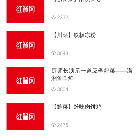
2232
【川菜】铁板凉粉
3048
厨师长演示一道应季好菜——潇
湘鱼羊鲜
3804
【黔菜】黔味肉饼鸡
2475