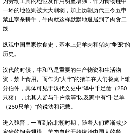
为劳动工具的地位及作用明显增强，作为食物链中
一环的地位则被大大削弱，加上历朝历代三令五申
禁止宰杀耕牛，牛肉就这样默默地退居到了肉食二
线。
纵观中国皇家饮食史，基本上是羊肉和猪肉“争宠”的
历史。
汉代的时候，牛和马是重要的生产物资和生活物
资，禁止食用。而作为“大牢”的猪羊在人们餐桌上难
分伯仲，具体可见于汉代文史中“泽中千足彘（250
只猪），此其人皆与千户侯等”以及家中有“千足羊
（250只羊）”的说法和记载。
进入魏晋，一直到南北朝时期，随着人们逐渐减少
家猪的饲养规模，羊肉自此开始统治中国人的餐