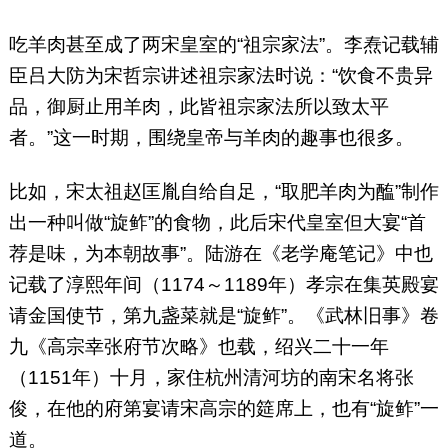
吃羊肉甚至成了两宋皇室的“祖宗家法”。李焘记载辅
臣吕大防为宋哲宗讲述祖宗家法时说：“饮食不贵异
品，御厨止用羊肉，此皆祖宗家法所以致太平
者。”这一时期，围绕皇帝与羊肉的趣事也很多。
比如，宋太祖赵匡胤自给自足，“取肥羊肉为醢”制作
出一种叫做“旋鲊”的食物，此后宋代皇室但大宴“首
荐是味，为本朝故事”。陆游在《老学庵笔记》中也
记载了淳熙年间（1174～1189年）孝宗在集英殿宴
请金国使节，第九盏菜就是“旋鲊”。《武林旧事》卷
九《高宗幸张府节次略》也载，绍兴二十一年
（1151年）十月，家住杭州清河坊的南宋名将张
俊，在他的府第宴请宋高宗的筵席上，也有“旋鲊”一
道。