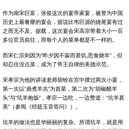
作为南宋巨富，张俊这次的宴帝家宴，被誉为中国
历史上最奢靡的宴会，据说比韦巨源的烧尾宴有过
之而无不及。据载，这次宴会宋高宗带着大小一百
多位官员前往，而每个人的菜单都是不一样的。
而宋仁宗则因为“昨夕因不寐而甚饥,思食烧羊”，但
却忍住没点菜，成为了帝王自律的美德示范。
宋孝宗为他的讲读老师胡铨在宫中摆过两次小宴，
第一次以“鼎煮羊羔”为首菜，第二次为“胡椒醋羊
头”与“坑羊炮饭”，孝宗一边吃，一边赞道：“坑羊甚
美”（参阅《经筵玉音答问》）。
坑羊的做法也是华丽丽的复杂。所谓坑羊，就是用