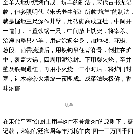
全羊入地炉烧烤而成。坑羊的制法，宋代古书无记
载，但参照明代《宋氏养生部》所载“坑羊”的制法，
就是掘地三尺深作井壁，用砖砌高成直灶，中间开
一道门，上置铁锅一只，中间放上铁架，将宰杀、
治净的整只小羊，用盐涂遍全身，加地椒、花椒、
葱段、茴香腌渍后，用铁钩吊住背脊骨，倒挂在炉
中，覆盖大锅，四周用泥涂封。下用柴火烧，至井
壁及铁锅通红，再用小火烧一二小时后，将炉门封
塞，让木柴余火煨烧一夜即成。成菜滋味极鲜，香
味浓郁。
坑羊
在宋代皇室“御厨止用羊肉”“不登彘肉”的原则下，据
记载，宋朝宫廷御厨每年消耗羊肉“四十三万四千四