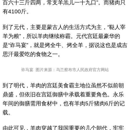
百六十三斤四两，常支羊羔儿一十九口”。而猪肉只
有4100斤。
到了元代，主要是蒙古人的生活方式为主，“鞑人宰
羊为粮”，所以羊肉继续称霸。元代宫廷最豪华的
是“诈马宴”，就是烤全牛、烤全羊，据说这也是成吉
思汗最爱吃的食物之一。
诈马宴 图片来源：乌兰察布市人民政府官方网站
到了明代，羊肉的宫廷美食霸主地位虽然不似前朝
鼎盛，但依旧在宫廷御膳中承载着重要角色。永乐
年间的御膳需用食材中，也有羊肉5斤猪肉6斤的记
载。
由此可见，羊肉穿越了我国重要的几个朝代，牢牢