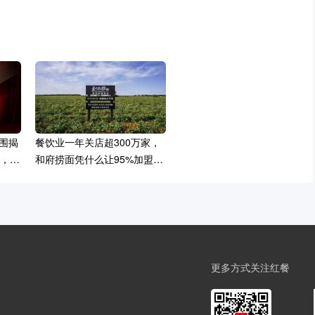
入围揭
餐饮业一年关店超300万家，
城，境
和府捞面凭什么让95%加盟商
活下来？
更多方式关注红餐