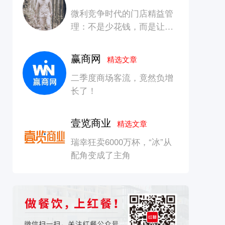
微利竞争时代的门店精益管
理：不是少花钱，而是让每
一块钱产生增长
赢商网
精选文章
二季度商场客流，竟然负增
长了！
壹览商业
精选文章
瑞幸狂卖6000万杯，“冰”从
配角变成了主角