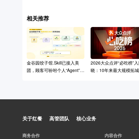
相关推荐
金谷园饺子馆.Skill已接入美
2026大众点评“必吃榜”
团，顾客可吩咐个人“Agent”线
晓：10年来最大规模拓
上排队
内新增百个美食之城
线上搓虾子、线下嘬虾子，美
关于红餐
高管团队
核心业务
团智能掌柜帮小龙虾店看评
价、盯排队、做分析
商务合作
内容合作