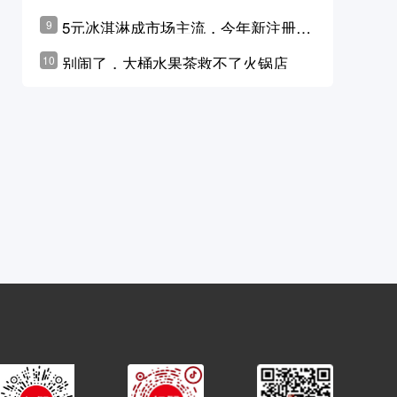
学林公布未来10年计划
5元冰淇淋成市场主流，今年新注册相
9
关企业华东领跑，东北紧随其后
别闹了，大桶水果茶救不了火锅店
10