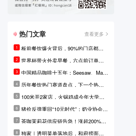
热门文章
查看更多
板前餐饮爆火背后，90%的门店都只
1
是徒有其表的刻意作秀？
世界杯带火外卖早餐，六点前订单大
2
涨超5成，巴西比赛成“早餐带货王”
中国精品咖啡十五年：Seesaw、Man
3
ner、M Stand为何结出了不同的果
历年餐饮热门赛道盘点，下一个热门
4
实？
品类是？
100米开2家店，火锅鸡成今年大学城
5
最火生意？
猪价反弹重回“10元时代”；奶业协会称
6
原奶价格现回暖迹象
茶咖茉莉花供应链告急！涨超200%，
7
横州花价冲破50元一斤
独家｜透明菜单落地后，和府捞面李
8