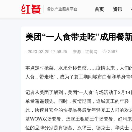
首页
资讯
美团“一人食带走吃”成用餐
·
2020-02-25 17:58:25
来源：红餐网
2567
零点定时抢菜、水果分秒售罄……疫情以来，人们
人食，带走吃”，成为了复工期间城市白领和单身青
记者从美团了解到，美团“一人食”专场活动于2月
单量遥遥领先。同时，疫情期间，返城复工的年轻
此，快速且安全的快餐品类最受年轻复工人群的欢迎
基WOW双堡套餐、汉堡王狠霸王牛堡套餐、好利
位的品牌分别是肯德基、汉堡王、德克士、华莱士，