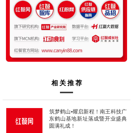
相关推荐
筑梦鹤山•耀启新程！南王科技广
东鹤山基地新址落成暨开业盛典
圆满礼成！