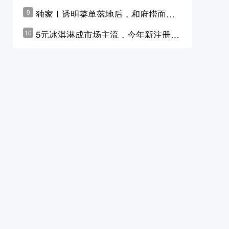
横州花价冲破50元一斤
独家｜透明菜单落地后，和府捞面李
9
学林公布未来10年计划
5元冰淇淋成市场主流，今年新注册相
10
关企业华东领跑，东北紧随其后