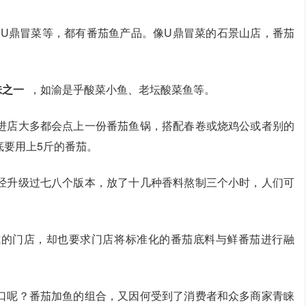
U鼎冒菜等，都有番茄鱼产品。像U鼎冒菜的石景山店，番茄
味之一
，如渝是乎酸菜小鱼、老坛酸菜鱼等。
进店大多都会点上一份番茄鱼锅，搭配春卷或烧鸡公或者别的
底要用上5斤的番茄。
经升级过七八个版本，放了十几种香料熬制三个小时，人们可
式的门店，却也要求门店将标准化的番茄底料与鲜番茄进行融
口呢？番茄加鱼的组合，又因何受到了消费者和众多商家青睐