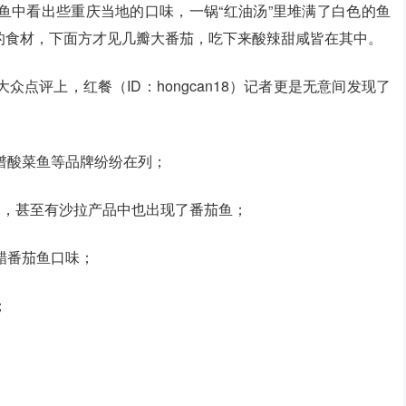
鱼中看出些重庆当地的口味，一锅“红油汤”里堆满了白色的鱼
的食材，下面方才见几瓣大番茄，吃下来酸辣甜咸皆在其中。
点评上，红餐（ID：hongcan18）记者更是无意间发现了
谱酸菜鱼等品牌纷纷在列；
口，甚至有沙拉产品中也出现了番茄鱼；
醋番茄鱼口味；
；