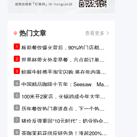
热门文章
查看更多
板前餐饮爆火背后，90%的门店都只
1
是徒有其表的刻意作秀？
世界杯带火外卖早餐，六点前订单大
2
涨超5成，巴西比赛成“早餐带货王”
蛙喔牛蛙携手淘宝闪购 将在年内落地3
3
0家品牌卫星店
中国精品咖啡十五年：Seesaw、Man
4
ner、M Stand为何结出了不同的果
100米开2家店，火锅鸡成今年大学城
5
实？
最火生意？
历年餐饮热门赛道盘点，下一个热门
6
品类是？
猪价反弹重回“10元时代”；奶业协会称
7
原奶价格现回暖迹象
茶咖茉莉花供应链告急！涨超200%，
8