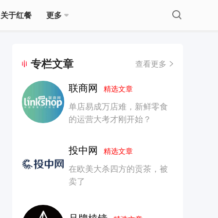
关于红餐
更多
专栏文章
查看更多
联商网
精选文章
单店易成万店难，新鲜零食
的运营大考才刚开始？
投中网
精选文章
在欧美大杀四方的贡茶，被
卖了
品牌棱镜