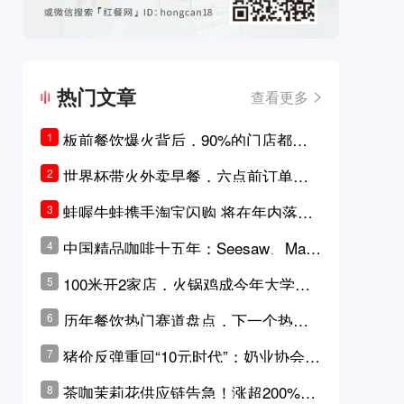
热门文章
查看更多
板前餐饮爆火背后，90%的门店都只
1
是徒有其表的刻意作秀？
世界杯带火外卖早餐，六点前订单大
2
涨超5成，巴西比赛成“早餐带货王”
蛙喔牛蛙携手淘宝闪购 将在年内落地3
3
0家品牌卫星店
中国精品咖啡十五年：Seesaw、Man
4
ner、M Stand为何结出了不同的果
100米开2家店，火锅鸡成今年大学城
5
实？
最火生意？
历年餐饮热门赛道盘点，下一个热门
6
品类是？
猪价反弹重回“10元时代”；奶业协会称
7
原奶价格现回暖迹象
茶咖茉莉花供应链告急！涨超200%，
8