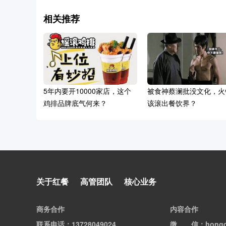
相关推荐
5年内要开10000家店，这个
被食神蔡澜批没文化，火
鸡排品牌底气何来？
该滚出餐饮界？
粤、川、鲁大师齐聚，共话鲜
关于红餐
高管团队
核心业务
味秘诀，那些独领风骚的“厨
林”高手有着怎样的调味绝
商务合作
内容合作
招？
联系电话
：13728049024
微信
：hong