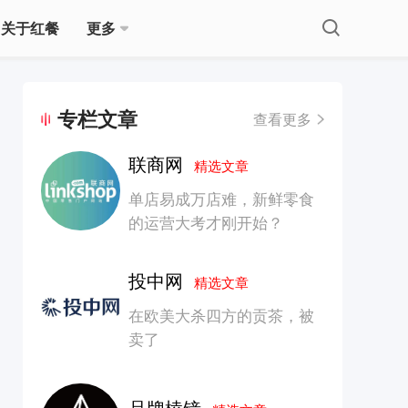
关于红餐
更多
专栏文章
查看更多
联商网
精选文章
单店易成万店难，新鲜零食
的运营大考才刚开始？
投中网
精选文章
在欧美大杀四方的贡茶，被
卖了
品牌棱镜