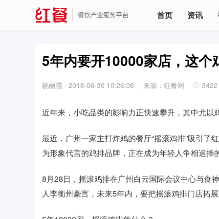
首页
资讯
5年内要开10000家店，这
杨丽霞
·
2018-08-30 10:26:08
来源：红餐网
3422
近年来，小吃品类的影响力正快速攀升，其中尤以
最近，广州一家主打炸鸡的餐厅“摇滚鸡排”吸引了红餐
为形象代言的鸡排品牌，正在成为年轻人争相追捧
8月28日，摇滚鸡排在广州白云国际会议中心与食
人李衡州豪言，未来5年内，要把摇滚鸡排门店拓展到