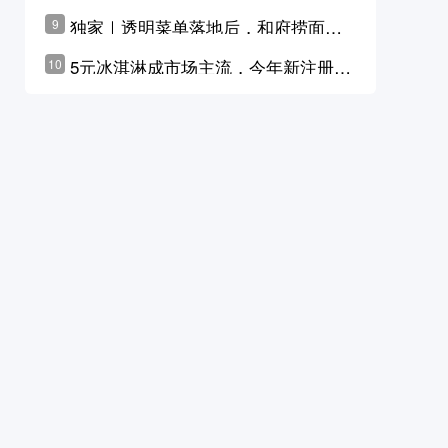
横州花价冲破50元一斤
独家｜透明菜单落地后，和府捞面李
9
学林公布未来10年计划
5元冰淇淋成市场主流，今年新注册相
10
关企业华东领跑，东北紧随其后