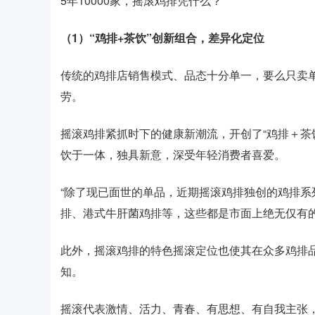
5年10000家，摇滚鸡排凭什么？
（1）“鸡排+茶饮”创新组合，差异化定位
传统的鸡排店销售模式、品态十分单一，要么只卖单
劳。
摇滚鸡排紧抓时下的健康新潮流，开创了“鸡排＋茶
饮于一体，独具新意，深受年轻消费者喜爱。
“除了现已面世的单品，近期摇滚鸡排独创的鸡排
排、港式牛肝菌鸡排等，这些都是市面上绝无仅有的
此外，摇滚鸡排的特色摇滚定位也使其在众多鸡排
知。
摇滚代表激情、活力、青春、有思想、有自我主张