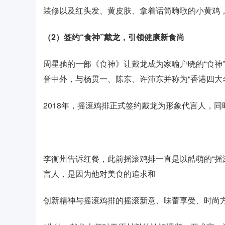
装修以及红头发、黄皮肤、拿着话筒嗨歌的小黄鸡
（2）签约“食神”戴龙，引领健康新食尚
周星驰的一部《食神》让戴龙成为家喻户晓的“食神
誉中外，与杨贯一、陈东、许沛东并称为“香港四大
2018年，摇滚鸡排正式签约戴龙为形象代言人，
李衡州告诉红餐，此前摇滚鸡排一直是以酷萌的“摇
言人，是因为他对美食的追求和
创新精神与摇滚鸡排的摇滚新意、味蕾享受、时尚