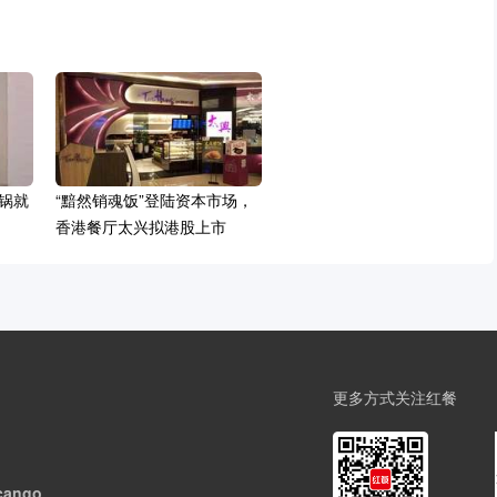
锅就
“黯然销魂饭”登陆资本市场，
香港餐厅太兴拟港股上市
更多方式关注红餐
cango