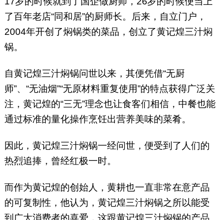
17岁的时候就到了国企做厨师，26岁的时候便当上
了百年老店“同和居”的厨师长。后来，自立门户，
2004年开创了焖锅类的菜品，创立了黄记煌三汁焖
锅。
自黄记煌三汁焖锅问世以来，其便凭借“无厨
师”、“无油烟”“无原材料重复使用”的特点获得广泛关
注，黄记煌的“三无”理念也让食客们相信，中餐也能
通过标准的量化操作烹饪出营养美味的菜肴。
因此，黄记煌三汁焖锅一经问世，便受到了人们的
热烈追捧，曾经红极一时。
而作为黄记煌的创始人，黄耕也一直非常在意产品
的可复制性，他认为，黄记煌三汁焖锅之所以能受
到广大消费者的喜爱，这跟黄记煌三汁焖锅的产品