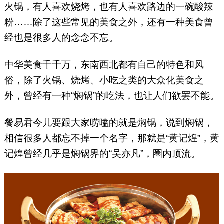
提供过培训、策以及咨询服务。
火锅，有人喜欢烧烤，也有人喜欢路边的一碗酸辣
微信号：shurenguanlipeixun
粉……除了这些常见的美食之外，还有一种美食曾
经也是很多人的念念不忘。
中华美食千千万，东南西北都有自己的特色和风
俗，除了火锅、烧烤、小吃之类的大众化美食之
外，曾经有一种“焖锅”的吃法，也让人们欲罢不能。
餐易君今儿要跟大家唠嗑的就是焖锅，说到焖锅，
相信很多人都忘不掉一个名字，那就是“黄记煌”，黄
记煌曾经几乎是焖锅界的“吴亦凡”，圈内顶流。