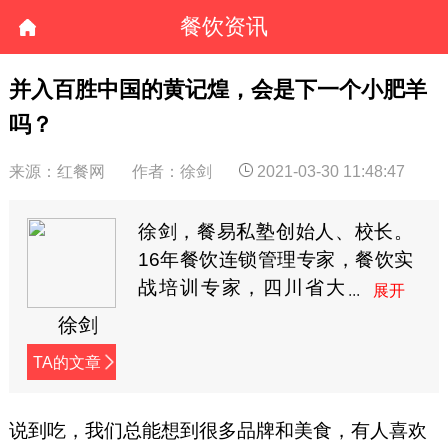
餐饮资讯
并入百胜中国的黄记煌，会是下一个小肥羊
吗？
来源：红餐网
作者：徐剑
2021-03-30 11:48:47
徐剑，餐易私塾创始人、校长。
16年餐饮连锁管理专家，餐饮实
战培训专家，四川省大
学生创业导师。曾任职
徐剑
于肯德基、海底捞十年，曾管理
TA的文章
超过1100家连锁门店，为夸父炸
串、满宝馄饨、苏氏牛肉面、杨
记兴臭鳜鱼等100多家餐饮品牌
说到吃，我们总能想到很多品牌和美食，有人喜欢