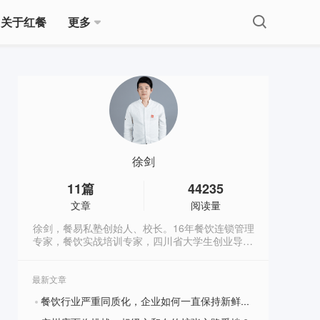
关于红餐
更多
徐剑
11
篇
44235
文章
阅读量
徐剑，餐易私塾创始人、校长。16年餐饮连锁管理
专家，餐饮实战培训专家，四川省大学生创业导
师。曾任职于肯德基、海底捞十年，曾管理超过
1100家连锁门店，为夸父炸串、满宝馄饨、苏氏
牛肉面、杨记兴臭鳜鱼等100多家餐饮品牌提供过
最新文章
培训、策以及咨询服务。微信号：
餐饮行业严重同质化，企业如何一直保持新鲜感？
shurenguanlipeixun
?