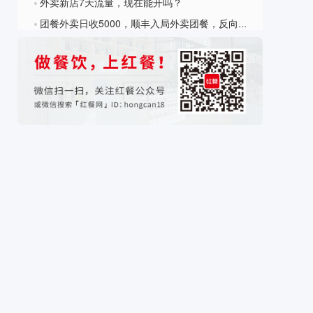
外卖新店7天流量，现在能开吗？
?
团餐外卖日收5000，顺丰入局外卖团餐，反向PK美团饿了么
?