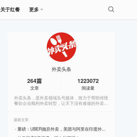
关于红餐
更多
外卖头条
264
篇
1223072
文章
阅读量
外卖头条，是外卖领域头号媒体，致力于帮助传统
餐饮企业顺利外卖转型，让天下没有难做的外卖生
意。(微信公众号：wm88766）
最新文章
重磅：UBER抛弃外卖，美团与阿里在印度外卖市场开战！
?