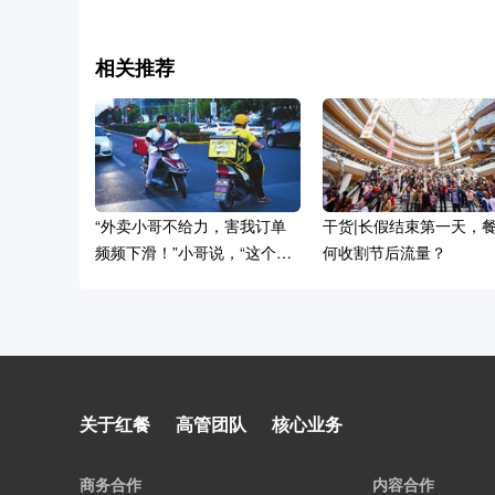
相关推荐
“外卖小哥不给力，害我订单
干货|长假结束第一天，
频频下滑！”小哥说，“这个
何收割节后流量？
锅，我们不背！”
到底谁动了我的钱？揭秘外卖
关于红餐
高管团队
核心业务
不挣钱的五个大坑！
商务合作
内容合作