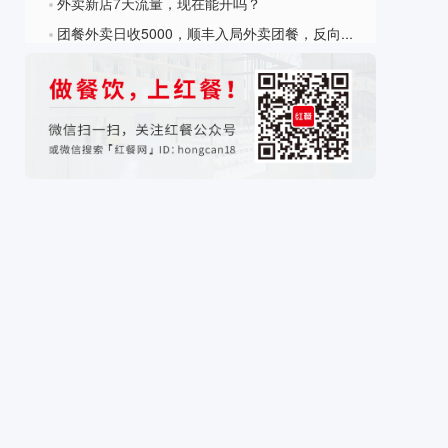
外卖新店7天流量，现在能开吗？
?
团餐外卖日收5000，顺丰入局外卖团餐，反向PK美团饿了么
?