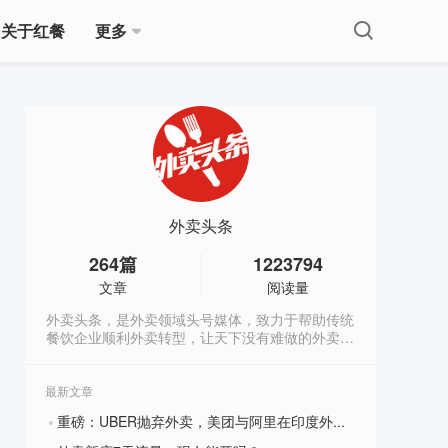
关于红餐
更多
外卖头条
264
篇
1223794
文章
阅读量
外卖头条，是外卖领域头号媒体，致力于帮助传统
餐饮企业顺利外卖转型，让天下没有难做的外卖生
意。(微信公众号：wm88766）
最新文章
重磅：UBER抛弃外卖，美团与阿里在印度外卖市场开战！
?