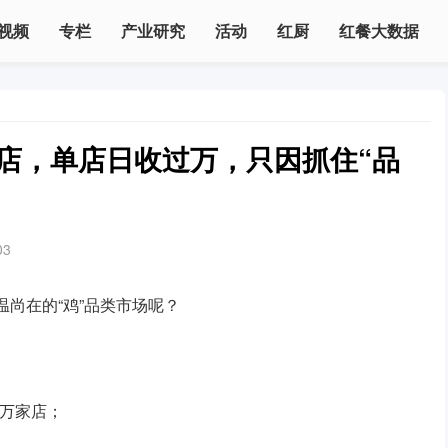
视频
专栏
产业研究
活动
红厨
红餐大数据
家店，单店日收过万，只因抓住“品
03
温尚在的“鸡”品类市场呢？
3万家店；