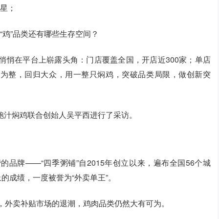
明星；
“鸡”品类还有哪些生存空间？
悄悄在平台上崭露头角：门店覆盖全国，开店近300家；单店
化零为整，回归大众，用一整只焖鸡，突破品类局限，做创新突
鲍汁焖鸡联合创始人吴平西进行了采访。
品牌——“四季粥铺”自2015年创立以来，遍布全国56个城
上的成绩，一度被誉为“外卖单王”。
年，外卖补贴市场的退潮，鸡肉品类仍然大有可为。