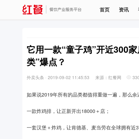
首页
资讯
它用一款“童子鸡”开近300
类”爆点？
外卖头条
·
2019-09-02 11:45:53
来源：红餐网
33
如果说2019年所有的品类都值得重做一遍，那么余
一款炸鸡排，让正新开出18000＋店；
一套汉堡＋炸鸡，让肯德基、麦当劳在全球拥有近