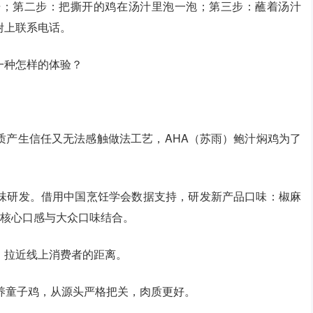
开；第二步：把撕开的鸡在汤汁里泡一泡；第三步：蘸着汤汁
附上联系电话。
一种怎样的体验？
质产生信任又无法感触做法工艺，AHA（苏雨）鲍汁焖鸡为了
味研发。借用中国烹饪学会数据支持，研发新产品口味：椒麻
”核心口感与大众口味结合。
，拉近线上消费者的距离。
养童子鸡，从源头严格把关，肉质更好。