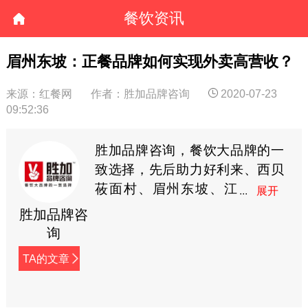
餐饮资讯
眉州东坡：正餐品牌如何实现外卖高营收？
来源：红餐网
作者：胜加品牌咨询
2020-07-23
09:52:36
胜加品牌咨询，餐饮大品牌的一
致选择，先后助力好利来、西贝
莜面村、眉州东坡、江
边城外、黄记煌等多家
胜加品牌咨
企业在激烈的市场竞争中脱颖而
询
出。我们在这里分享给大家对餐
TA的文章
饮品牌与行业的观察与思考。
（微信号：shengjiaguancha）