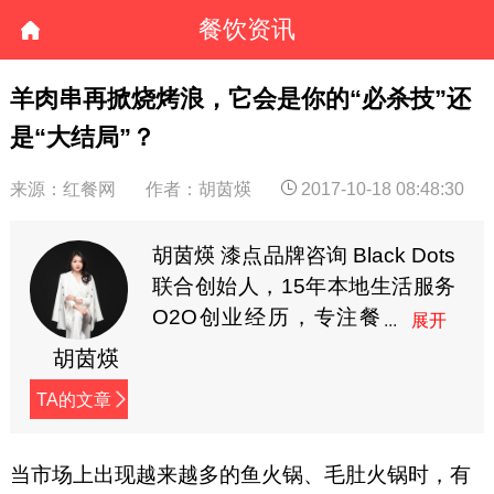
餐饮资讯
羊肉串再掀烧烤浪，它会是你的“必杀技”还
是“大结局”？
来源：红餐网
作者：胡茵煐
2017-10-18 08:48:30
胡茵煐 漆点品牌咨询 Black Dots
联合创始人，15年本地生活服务
O2O创业经历，专注餐
饮食品全案营销，多年
胡茵煐
线上线下营销实战经验，曾服务
TA的文章
耶里夏丽、家府潮汕菜、兜约下
饭菜、仟福粥点、湖南食在不一
样、蘇小柳点心专门店、陈记顺
当市场上出现越来越多的鱼火锅、毛肚火锅时，有