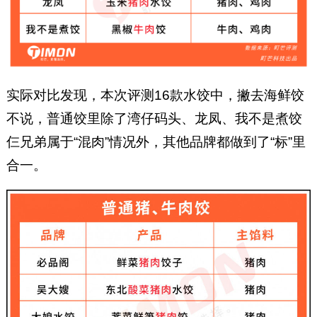
实际对比发现，本次评测16款水饺中，撇去海鲜饺
不说，普通饺里除了湾仔码头、龙凤、我不是煮饺
仨兄弟属于“混肉”情况外，其他品牌都做到了“标”里
合一。