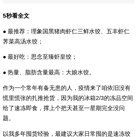
5秒看全文
● 最推荐：理象国黑猪肉虾仁三鲜水饺、五丰虾仁
荠菜高汤水饺；
● 最好吃：思念至臻虾皇饺；
● 热量、脂肪含量最高：大娘水饺。
作为一个常年有备无患的人，疫情来了咱依旧没有
慌里慌张的扎推抢货，因为我的冰箱2/3的冻品空间
给了速冻即食，撑上个把天甚至一星期完全没问
题。
以我多年囤货经验，最建议大家日常囤的是速冻饺