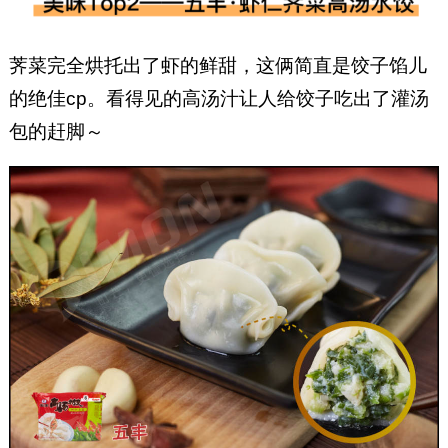
荠菜完全烘托出了虾的鲜甜，这俩简直是饺子馅儿
的绝佳cp。看得见的高汤汁让人给饺子吃出了灌汤
包的赶脚～