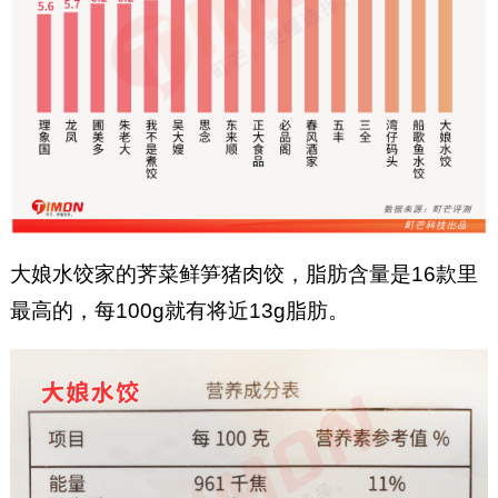
大娘水饺家的荠菜鲜笋猪肉饺，脂肪含量是16款里
最高的，每100g就有将近13g脂肪。