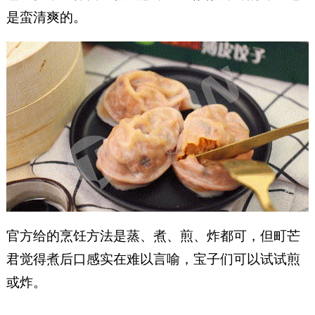
是蛮清爽的。
官方给的烹饪方法是蒸、煮、煎、炸都可，但町芒
君觉得煮后口感实在难以言喻，宝子们可以试试煎
或炸。