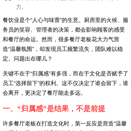
长，深圳建材集团董事长，赛格
力。
集团董事长，富士康科技集团总
裁特别助理等职。在核心期刊发
餐饮业是个“人心与味蕾”的生意。厨房里的火候、服
表文章30多篇，3 次荣获国家科
务员的笑容、管理者的决策，都会影响顾客的感受
技进步奖，6 次荣获企业现代化
和餐厅的命运。然而，很多餐厅老板花大力气营
管理创新成果奖。1992年享受国
造“温馨氛围”，却发现员工频繁流失，团队难以稳
务院特殊津贴。
定。问题出在哪儿？
关键不在于“归属感”有多强，而在于文化是否赋予了
员工“选择留下”的权利。这不仅决定了谁会留下，谁
会离开，更决定了餐厅能走多远。
一、“归属感”是结果，不是前提
许多餐厅老板在打造文化时，第一反应是营造“温馨