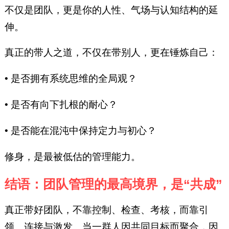
不仅是团队，更是你的人性、气场与认知结构的延
伸。
真正的带人之道，不仅在带别人，更在锤炼自己：
• 是否拥有系统思维的全局观？
• 是否有向下扎根的耐心？
• 是否能在混沌中保持定力与初心？
修身，是最被低估的管理能力。
结语：团队管理的最高境界，是“共成”
真正带好团队，不靠控制、检查、考核，而靠引
领、连接与激发。当一群人因共同目标而聚合，因