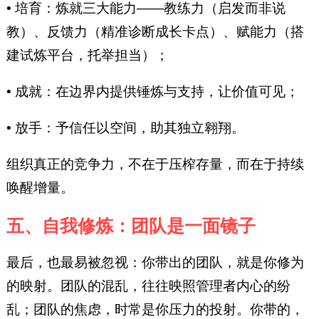
• 培育：炼就三大能力——教练力（启发而非说
教）、反馈力（精准诊断成长卡点）、赋能力（搭
建试炼平台，托举担当）；
• 成就：在边界内提供锤炼与支持，让价值可见；
• 放手：予信任以空间，助其独立翱翔。
组织真正的竞争力，不在于压榨存量，而在于持续
唤醒增量。
五、自我修炼：团队是一面镜子
最后，也最易被忽视：你带出的团队，就是你修为
的映射。团队的混乱，往往映照管理者内心的纷
乱；团队的焦虑，时常是你压力的投射。你带的，