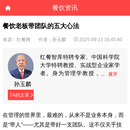
餐饮资讯
餐饮老板带团队的五大心法
来源：红餐网
作者：孙玉麟
2025-09-11 16:45:40
红餐智库特聘专家、中国科学院
大学特聘教授、实战型企业家学
者。身为管理学教授，
授课广受企业家学员欢
孙玉麟
迎；作为创业导师，指导近百家
TA的文章
企业取得不俗业绩。历任山西祁
县洛阳村学校校长、村主任，中
国科学院政策与管理所所长助
在管理的世界里，最难的，从来不是业务本身，而
理，国家经贸委技术与装备司处
是“带人”——尤其是带好一支团队。这不仅关乎技