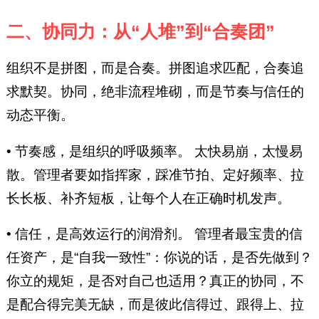
二、协同力：从“人堆”到“合奏团”
组织不是拼图，而是合奏。拼图追求匹配，合奏追
求默契。协同，绝非流程堆砌，而是节奏与信任的
动态平衡。
• 节奏感，是组织的呼吸频率。 太快易崩，太慢易
散。管理者要如指挥家，踩准节拍、定好频率、拉
长长板、补齐短板，让每个人在正确时机发声。
• 信任，是高效运行的润滑剂。 管理者最宝贵的信
任资产，是“自我一致性”：你说的话，是否先做到？
你立的规矩，是否对自己也适用？真正的协同，不
是配合得完美无缺，而是彼此信得过、跟得上、拉