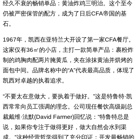
经久不衰的畅销单品：黄油炸鸡三明治。这个至今
仍被严密保管的配方，成为了日后CFA帝国的基
石。
1967年，凯西在亚特兰大开设了第一家CFA餐厅。
这家仅有36㎡的小店，主打一款简单产品：裹粉炸
制的鸡胸肉配两片腌黄瓜，夹在涂抹黄油并烘烤的
面包中间。品牌名称中的“A”代表最高品质，体现了
凯西对卓越的执着追求。
“不要太在意做大，要执着于做好。”这是特鲁特·凯
西常常向员工强调的理念。公司现任餐饮高级副总
裁戴维·法默(David Farmer)回忆说：“特鲁特总是
说，如果你专注于做得更好，做大自然会水到渠
成。”这种经营哲学得到了充分印证：开发最畅销的