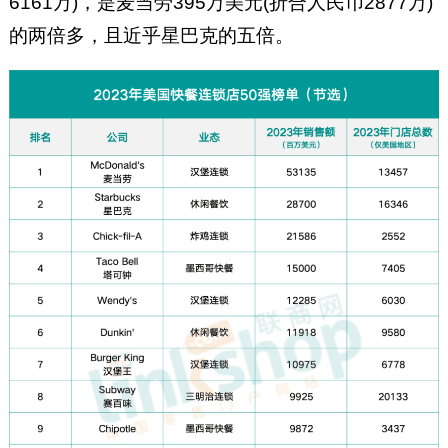
6161万)，是麦当劳395万美元(折合人民币2877万)
的两倍多，且近乎星巴克的五倍。