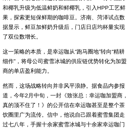
和椰乳升级为低温鲜奶和鲜椰乳，引入HPP工艺鲜
果，探索更短保鲜期的咖啡豆。济南、菏泽试点数
据显示，鲜豆加鲜奶升级后，门店日店均杯量实现
了双位数增长。
这一策略的本质，是幸运咖从“跑马圈地”转向“精耕
细作”，将母公司蜜雪冰城的供应链优势转化为加盟
商的单店盈利能力。
然而，这场战略转向并非风平浪静。据食品内参报
道，今年2月中旬，一封《致张总：幸运咖加盟商，
真的顶不住了！》的公开信在幸运咖甚至是整个茶
饮圈里广为流传。信中，他说自己跟着蜜雪集团走
过七八年，手握十余家蜜雪冰城与十余家幸运咖门