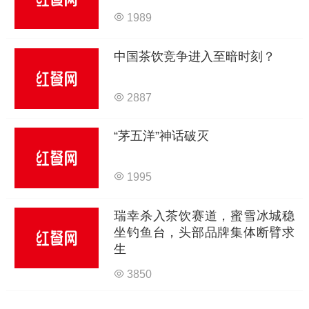
1989
中国茶饮竞争进入至暗时刻？
2887
“茅五洋”神话破灭
1995
瑞幸杀入茶饮赛道，蜜雪冰城稳
坐钓鱼台，头部品牌集体断臂求
生
3850