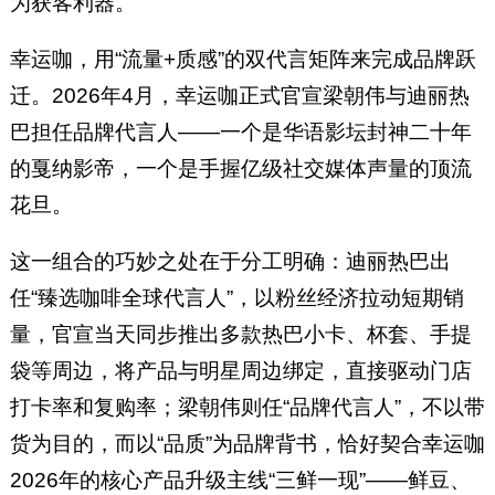
为获客利器。
幸运咖，用“流量+质感”的双代言矩阵来完成品牌跃
迁。2026年4月，幸运咖正式官宣梁朝伟与迪丽热
巴担任品牌代言人——一个是华语影坛封神二十年
的戛纳影帝，一个是手握亿级社交媒体声量的顶流
花旦。
这一组合的巧妙之处在于分工明确：迪丽热巴出
任“臻选咖啡全球代言人”，以粉丝经济拉动短期销
量，官宣当天同步推出多款热巴小卡、杯套、手提
袋等周边，将产品与明星周边绑定，直接驱动门店
打卡率和复购率；梁朝伟则任“品牌代言人”，不以带
货为目的，而以“品质”为品牌背书，恰好契合幸运咖
2026年的核心产品升级主线“三鲜一现”——鲜豆、