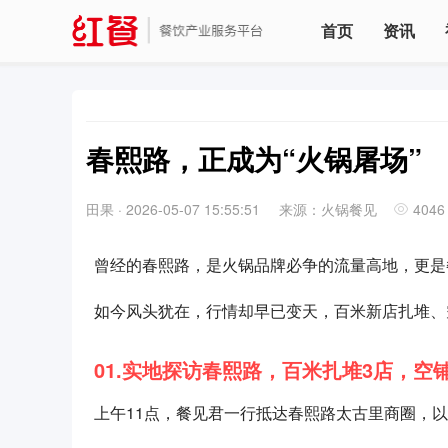
首页
资讯
春熙路，正成为“火锅屠场”
田果
·
2026-05-07 15:55:51
来源：火锅餐见
4046
曾经的春熙路，是火锅品牌必争的流量高地，更是
如今风头犹在，行情却早已变天，百米新店扎堆、空铺
01.实地探访春熙路，百米扎堆3店，空
上午11点，餐见君一行抵达春熙路太古里商圈，