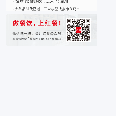
“复热”的淄博烧烤，进入IP长跑期
?
大单品时代已逝，三全模型成救命良药？！
?