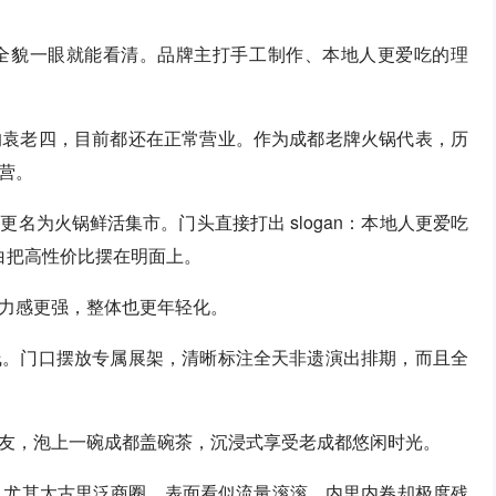
全貌一眼就能看清。品牌主打手工制作、本地人更爱吃的理
的袁老四，目前都还在正常营业。作为成都老牌火锅代表，历
营。
名为火锅鲜活集市。门头直接打出 slogan：本地人更爱吃
直白把高性价比摆在明面上。
力感更强，整体也更年轻化。
线。门口摆放专属展架，清晰标注全天非遗演出排期，而且全
友，泡上一碗成都盖碗茶，沉浸式享受老成都悠闲时光。
的。尤其太古里泛商圈，表面看似流量滚滚，内里内卷却极度残