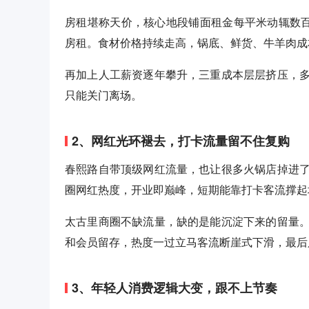
房租堪称天价，核心地段铺面租金每平米动辄数百
房租。食材价格持续走高，锅底、鲜货、牛羊肉成
再加上人工薪资逐年攀升，三重成本层层挤压，
只能关门离场。
2、网红光环褪去，打卡流量留不住复购
春熙路自带顶级网红流量，也让很多火锅店掉进
圈网红热度，开业即巅峰，短期能靠打卡客流撑起
太古里商圈不缺流量，缺的是能沉淀下来的留量
和会员留存，热度一过立马客流断崖式下滑，最后
3、年轻人消费逻辑大变，跟不上节奏