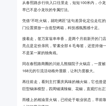
从春熙路步行街入口往里走，短短100米内，小
早已不是小龙坎的专属打法。
凭借“不吃火锅，就吃烤匠”这句差异化定位走红
门位置摆放一台造型烤箱，科技感氛围感十足。
接着走，签万富翁串串香，是两个月前新开的门店，
亮点是定价亲民，荤素全部 6 毛每签，还坚持
不是某一家的独角戏。
同在春熙路商圈的川娃儿熊猫院子火锅店，一度被
168元的引流活动格外显眼，让利力度极大。
再往前走，看到主打重庆风味的楠火锅，它也曾
巨型锅体模型，四周铺满辣椒、花椒，直观打出正
而楼上的相渝里火锅，已经处于歇业状态，早前