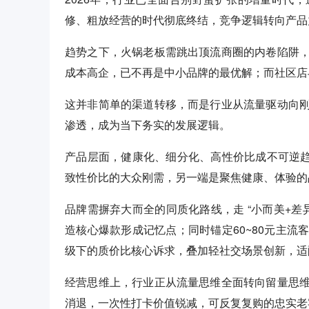
修、粗放经营的时代彻底终结，竞争逻辑转向产品
趋势之下，火锅老板需跳出顶流商圈的内卷陷阱
成本高企，已不再是中小品牌的最优解；而社区店
这并非简单的渠道转移，而是行业从流量驱动向
渗透，成为当下务实的发展逻辑。
产品层面，健康化、细分化、高性价比成不可逆
致性价比的大众刚需，另一端是聚焦健康、体验的
品牌需摒弃大而全的同质化路线，走 “小而美+差
造核心爆款形成记忆点；同时锚定60~80元主
级下的质价比核心诉求，叠加轻社交场景创新，适
经营思维上，行业正从流量思维全面转向留量思
消退，一次性打卡价值锐减，可反复复购的忠实老