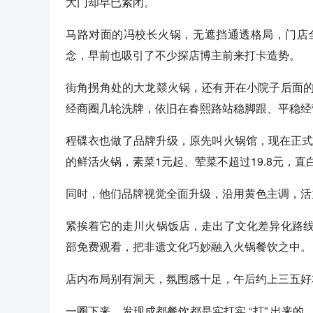
大门却早已紧闭。
马路对面的冯校长火锅，无遮挡通透格局，门店
念，早前也吸引了不少探店博主前来打卡造势。
街角拐角处的大龙燚火锅，还有开在小院子后面
经商圈几轮洗牌，依旧在春熙路站稳脚跟、平稳经
程碟衣也做了品牌升级，原先叫火锅馆，现在正式更
的鲜活火锅，素菜1元起、荤菜不超过19.8元，
同时，他们品牌视觉全面升级，沿用黄色主调，活
紧挨着它的走川火锅饭店，走出了文化差异化路
部免费观看，把非遗文化巧妙融入火锅餐饮之中。
店内布局别有洞天，氛围感十足，午后约上三五好
一圈下来，发现成都餐饮都是实打实 “打” 出来