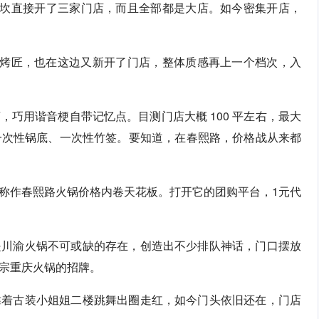
龙坎直接开了三家门店，而且全部都是大店。如今密集开店，
的烤匠，也在这边又新开了门店，整体质感再上一个档次，入
巧用谐音梗自带记忆点。目测门店大概 100 平左右，最大
做一次性锅底、一次性竹签。要知道，在春熙路，价格战从来都
称作春熙路火锅价格内卷天花板。打开它的团购平台，1元代
是川渝火锅不可或缺的存在，创造出不少排队神话，门口摆放
宗重庆火锅的招牌。
靠着古装小姐姐二楼跳舞出圈走红，如今门头依旧还在，门店