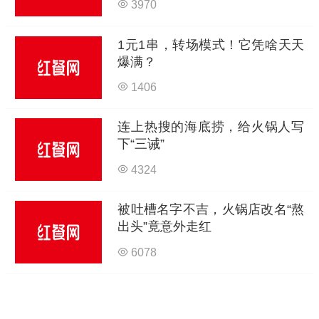
3970
1元1串，转场模式！它凭啥天天
爆满？
1406
连上热搜的海底捞，给火锅人写
下“三诫”
4324
被吐槽名字不吉，火锅店改名“熬
出头”竟意外走红
6078