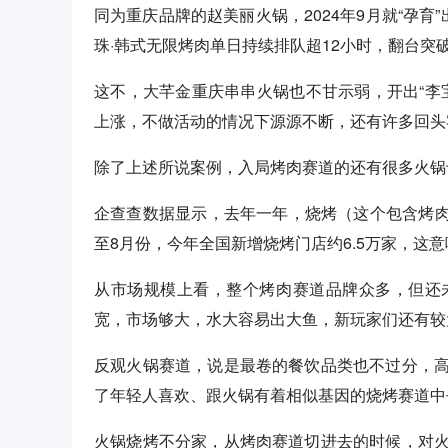
同为重庆品牌的赵美丽火锅，2024年9月就“孕育
珠·韩式无限烤肉单日持续排队超12小时，翻台突破
这不，大芊金重庆串串火锅也不甘示弱，开出“李
上涨，不做活动的情况下源源不断，还有许多回头客...
除了上述所说案例，入局烤肉赛道的还有很多火锅
企查查数据显示，去年一年，烧烤（这个包含烤肉
至8月份，今年全国新增烧烤门店约6.5万家，这
从市场规模上看，整个烤肉赛道品牌众多，但还
宽，市场够大，水大容易出大鱼，新玩家们还有较
反观火锅赛道，说是最卷的餐饮品类也不过分，
了年轻人喜欢、跟火锅有着相似基因的烧烤赛道中
火锅烧烤不分家，从烤肉赛道切进去的时候，对