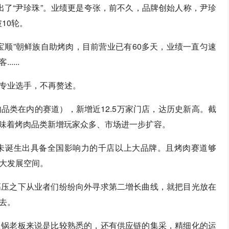
”出了“尹珍珠”。业绩更是夸张，前不久，品牌创始人称，尹珍
10轮。
宝顺”朝鲜族自助烤肉，目前营业已有60多天，业绩一直匀速
...
专业选手，不再赘述。
品类在内的赛道），新增近12.5万家门店，达历史新高。截
意味着烤肉品类新增玩家众多、市场进一步扩容。
未诞生出具备全国影响力的千店以上大品牌。且烤肉赛道够
大发展空间。
高压之下从业者们纷纷向外寻求第二增长曲线，就把目光放在
去。
火锅老板来说是比较熟悉的，还有供应链的集采，精细化的运