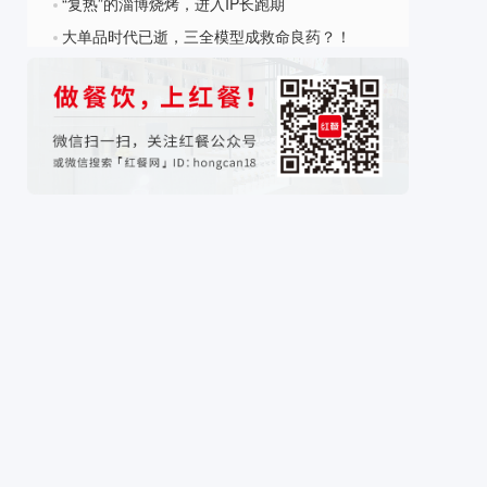
“复热”的淄博烧烤，进入IP长跑期
?
大单品时代已逝，三全模型成救命良药？！
?