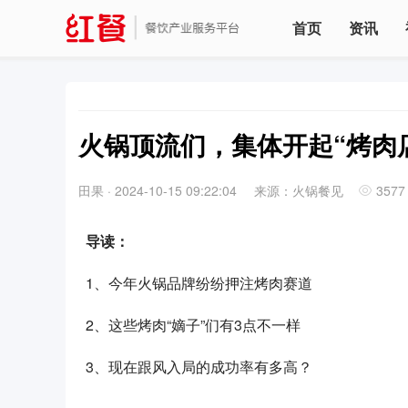
首页
资讯
火锅顶流们，集体开起“烤肉
田果
·
2024-10-15 09:22:04
来源：火锅餐见
3577
导读：
1、今年火锅品牌纷纷押注烤肉赛道
2、这些烤肉“嫡子”们有3点不一样
3、现在跟风入局的成功率有多高？