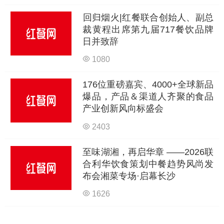
回归烟火|红餐联合创始人、副总
裁黄程出席第九届717餐饮品牌
日并致辞
1080
176位重磅嘉宾、4000+全球新品
爆品，产品＆渠道人齐聚的食品
产业创新风向标盛会
2403
至味湖湘，再启华章 ——2026联
合利华饮食策划中餐趋势风尚发
布会湘菜专场·启幕长沙
1626