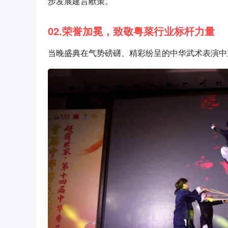
步发展建言献策。
02.荣誉加冕，致敬粤菜行业标杆力量
当晚盛典在气势磅礴、精彩纷呈的中华武术表演中