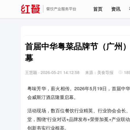
首页
资讯
首届中华粤菜品牌节（广州
幕
王慧颖
·
2026-05-21 14:12:58
来源：美食导报
18
粤味芳华，薪火相传。2026年5月19日，首届
会威斯汀酒店隆重启幕。
活动现场，数百位餐饮行业精英、行业协会会长
堂，围绕“行业对话+品牌发布+荣誉加冕+产业联
创新夯实行业根基。