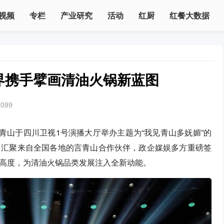
视频
专栏
产业研究
活动
红厨
红餐大数据
界携手擘画清油火锅新蓝图
4099
青山于四川卫视1号演播大厅举办主题为“我见青山多妩媚”的
，汇聚来自全国各地的言青山合作伙伴，政企媒娱多方重磅签
高度，为清油火锅品类发展注入全新动能。