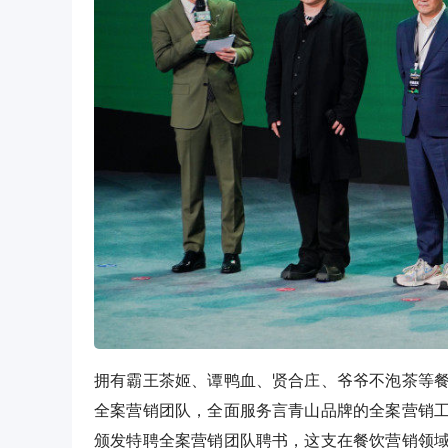
拥有霸王茶姬、谭鸭血、贤合庄、爷爷不泡茶等
全案营销团队，全面服务言青山品牌的全案营销
颁发特聘全案营销团队聘书，这支在餐饮营销领