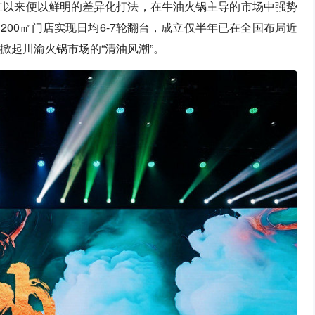
创立以来便以鲜明的差异化打法，在牛油火锅主导的市场中强势
00㎡门店实现日均6-7轮翻台，成立仅半年已在全国布局近
掀起川渝火锅市场的“清油风潮”。