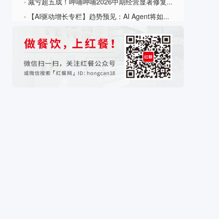
减亏超五成！呷哺呷哺2026中期经营显著修复，全链条改革实现提质增效
?
【AI驱动增长专栏】趋势预见：AI Agent将如何重构消费产业的竞争生态？
?