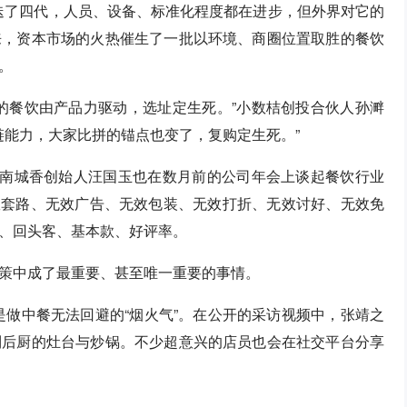
更迭了四代，人员、设备、标准化程度都在进步，但外界对它的
来，资本市场的火热催生了一批以环境、商圈位置取胜的餐饮
。
的餐饮由产品力驱动，选址定生死。”小数桔创投合伙人孙溿
链能力，大家比拼的锚点也变了，复购定生死。”
”南城香创始人汪国玉也在数月前的公司年会上谈起餐饮行业
无效套路、无效广告、无效包装、无效打折、无效讨好、无效免
、回头客、基本款、好评率。
策中成了最重要、甚至唯一重要的事情。
也是做中餐无法回避的“烟火气”。在公开的采访视频中，张靖之
到后厨的灶台与炒锅。不少超意兴的店员也会在社交平台分享