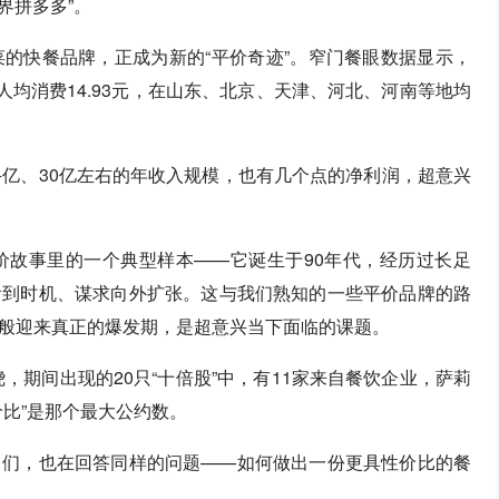
界拼多多”。
的快餐品牌，正成为新的“平价奇迹”。窄门餐眼数据显示，
人均消费14.93元，在山东、北京、天津、河北、河南等地均
0+亿、30亿左右的年收入规模，也有几个点的净利润，超意兴
价故事里的一个典型样本——它诞生于90年代，经历过长足
看到时机、谋求向外扩张。这与我们熟知的一些平价品牌的路
般迎来真正的爆发期，是超意兴当下面临的课题。
，期间出现的20只“十倍股”中，有11家来自餐饮企业，萨莉
比”是那个最大公约数。
马们，也在回答同样的问题——如何做出一份更具性价比的餐