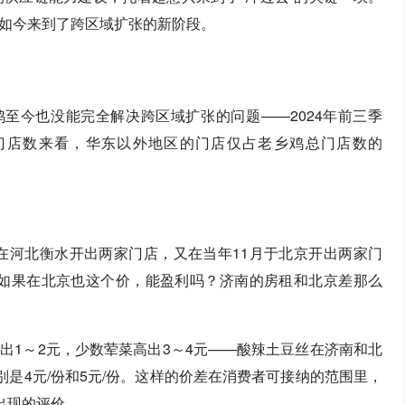
如今来到了跨区域扩张的新阶段。
鸡至今也没能完全解决跨区域扩张的问题——2024年前三季
从门店数来看，华东以外地区的门店仅占老乡鸡总门店数的
先在河北衡水开出两家门店，又在当年11月于北京开出两家门
兴如果在北京也这个价，能盈利吗？济南的房租和北京差那么
出1～2元，少数荤菜高出3～4元——酸辣土豆丝在济南和北
别是4元/份和5元/份。这样的价差在消费者可接纳的范围里，
出现的评价。