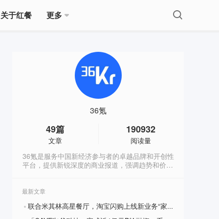
关于红餐
更多
36氪
49
篇
190932
文章
阅读量
36氪是服务中国新经济参与者的卓越品牌和开创性
平台，提供新锐深度的商业报道，强调趋势和价
值，我们的slogan是:让一部分人先看到未来。
最新文章
联合米其林高星餐厅，淘宝闪购上线新业务“家宴”
?