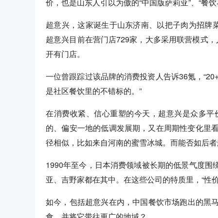
价，也是山东人引以为傲的“中国版萨莉亚”、“餐饮
超意兴，这家诞生于山东济南、以把子肉为招牌菜
超意兴目前在营门店729家，大多采用联营模式，
开有门店。
一位曾跟踪过该品牌的消费投资人告诉36氪，“2
是社区餐饮里的不错标的。”
在消费收紧、信心重塑的今天，超意兴是众多平
的、偏安一地的低调发展期，又在周期性变化里
径相似，比如来自河南的蜜雪冰城。而能否如后者
1990年至今，日本消费领域被长期的低景气度围绕
亚、吉野家都在其中。在这些公司的特质里，“性价
如今，包括超意兴在内，中国餐饮市场跑出的黑
食，并将它带往更广的地域？