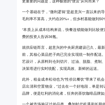
更重要的问题是，这种极致的“便宜”从何而来？
一个基础在于，“微利逻辑”是超意兴一直以来的
毛利率不算高，大约在20%+，但乡村基能做到50
“本质上从成本结构来说，快餐连锁能做到比较便
费的投资人告诉36氪。
就供应链而言，超意兴的中央厨房建设已久，最新
前，其核心菜品把子肉已完全实现统一制作配送
艺设计，从原料到仓到切片、过油、脱脂、煮制
决策塔进行实时统配，实现高效、新鲜的运送。
此外，租金成本松动也为“性价比餐饮”带来了机
店出清和空置物业，“过去在一个好地段，单是转
品牌，便是红利的消化者，狂奔的茶饮咖啡品牌如
一个被市场验证过的品类，叠加时代机遇和长期的