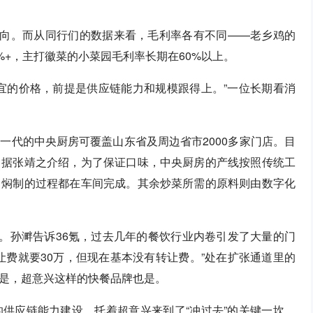
导向。而从同行们的数据来看，毛利率各有不同——老乡鸡的
%+，主打徽菜的小菜园毛利率长期在60%以上。
宜的价格，前提是供应链能力和规模跟得上。”一位长期看消
一代的中央厨房可覆盖山东省及周边省市2000多家门店。目
。据张靖之介绍，为了保证口味，中央厨房的产线按照传统工
、焖制的过程都在车间完成。其余炒菜所需的原料则由数字化
会。孙溿告诉36氪，过去几年的餐饮行业内卷引发了大量的门
让费就要30万，但现在基本没有转让费。”处在扩张通道里的
是，超意兴这样的快餐品牌也是。
供应链能力建设，托着超意兴来到了“冲过去”的关键一坎。