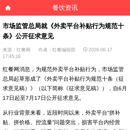
餐饮资讯
市场监管总局就《外卖平台补贴行为规范十
条》公开征求意见
来源：红餐网
作者：红餐编辑部
2026-06-17
17:45:16
红餐网消息，为规范外卖平台补贴行为，市场监管
总局起草形成了《外卖平台补贴行为规范十条（征
求意见稿）》（以下简称《征求意见稿》），自6月
17日起至7月17日公开征求意见。
从行业背景来看，近段时间以来，外卖平台“拼补
贴、拼价格、控流量”问题突出，损害平台内经营