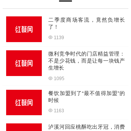
二季度商场客流，竟然负增长
了！
1139
微利竞争时代的门店精益管理：
不是少花钱，而是让每一块钱产
生增长
1095
餐饮加盟到了“最不值得加盟”的
时候
1163
泸溪河回应桃酥吃出牙冠，消费