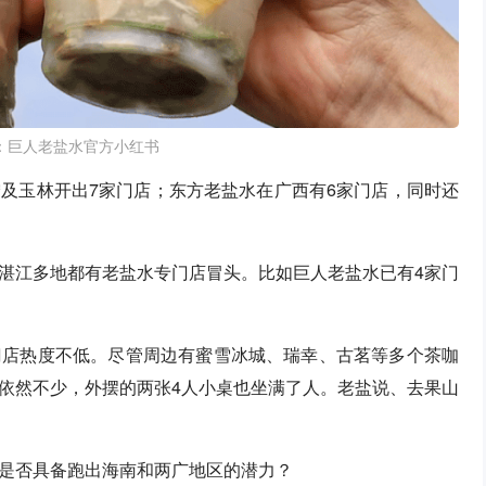
：巨人老盐水官方小红书
及玉林开出7家门店；东方老盐水在广西有6家门店，同时还
湛江多地都有老盐水专门店冒头。比如巨人老盐水已有4家门
门店热度不低。尽管周边有蜜雪冰城、瑞幸、古茗等多个茶咖
依然不少，外摆的两张4人小桌也坐满了人。老盐说、去果山
是否具备跑出海南和两广地区的潜力？