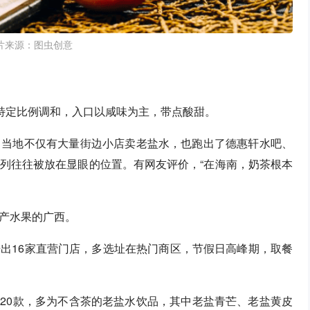
片来源：图虫创意
按特定比例调和，入口以咸味为主，带点酸甜。
。当地不仅有大量街边小店卖老盐水，也跑出了德惠轩水吧、
列往往被放在显眼的位置。有网友评价，“在海南，奶茶根本
产水果的广西。
出16家直营门店，多选址在热门商区，节假日高峰期，取餐
超过20款，多为不含茶的老盐水饮品，其中老盐青芒、老盐黄皮