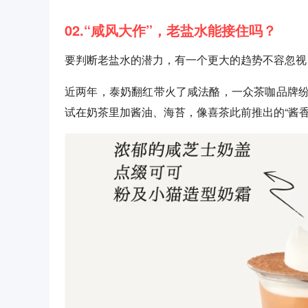
02.“咸风大作”，老盐水能接住吗？
要判断老盐水的潜力，有一个更大的趋势不容忽视
近两年，泰奶翻红带火了咸法酪，一众茶咖品牌
试在奶茶里加酱油、海苔，像喜茶此前推出的“酱香