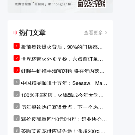
热门文章
查看更多
板前餐饮爆火背后，90%的门店都只
1
是徒有其表的刻意作秀？
世界杯带火外卖早餐，六点前订单大
2
涨超5成，巴西比赛成“早餐带货王”
蛙喔牛蛙携手淘宝闪购 将在年内落地3
3
0家品牌卫星店
中国精品咖啡十五年：Seesaw、Man
4
ner、M Stand为何结出了不同的果
100米开2家店，火锅鸡成今年大学城
5
实？
最火生意？
历年餐饮热门赛道盘点，下一个热门
6
品类是？
猪价反弹重回“10元时代”；奶业协会称
7
原奶价格现回暖迹象
茶咖茉莉花供应链告急！涨超200%，
8