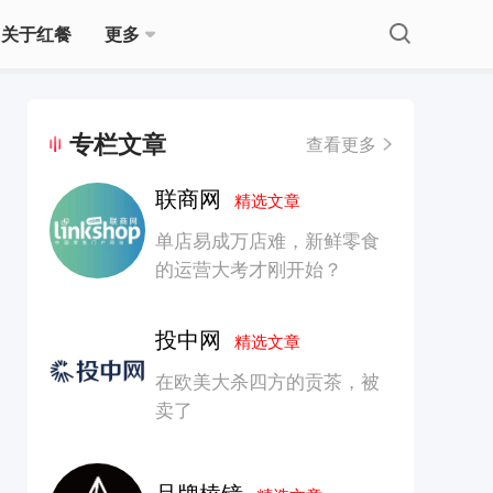
关于红餐
更多
专栏文章
查看更多
联商网
精选文章
单店易成万店难，新鲜零食
的运营大考才刚开始？
投中网
精选文章
在欧美大杀四方的贡茶，被
卖了
品牌棱镜