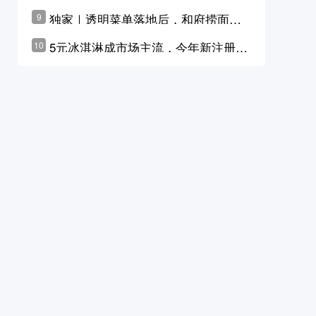
横州花价冲破50元一斤
独家｜透明菜单落地后，和府捞面李
9
学林公布未来10年计划
5元冰淇淋成市场主流，今年新注册相
10
关企业华东领跑，东北紧随其后