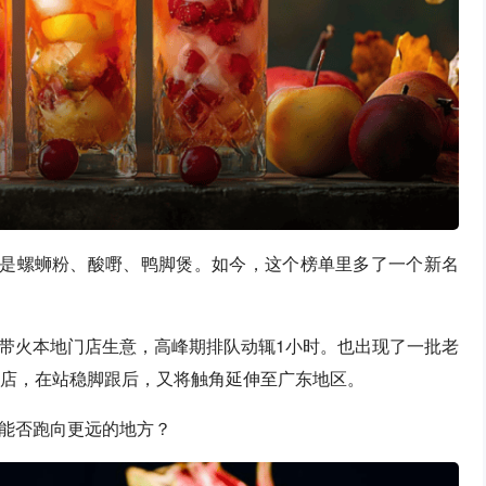
多是螺蛳粉、酸嘢、鸭脚煲。如今，这个榜单里多了一个新名
带火本地门店生意，高峰期排队动辄1小时。也出现了一批老
门店，在站稳脚跟后，又将触角延伸至广东地区。
能否跑向更远的地方？