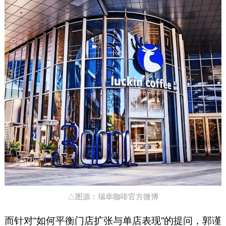
△图源：瑞幸咖啡官方微博
而针对“如何平衡门店扩张与单店表现”的提问，郭谨