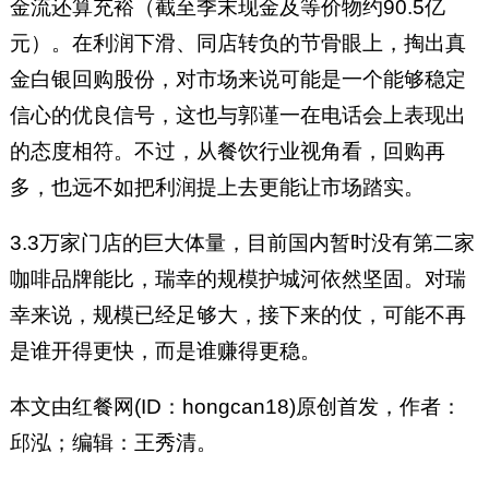
金流还算充裕（截至季末现金及等价物约90.5亿
元）。在利润下滑、同店转负的节骨眼上，掏出真
金白银回购股份，对市场来说可能是一个能够稳定
信心的优良信号，这也与郭谨一在电话会上表现出
的态度相符。不过，从餐饮行业视角看，回购再
多，也远不如把利润提上去更能让市场踏实。
3.3万家门店的巨大体量，目前国内暂时没有第二家
咖啡品牌能比，瑞幸的规模护城河依然坚固。对瑞
幸来说，规模已经足够大，接下来的仗，可能不再
是谁开得更快，而是谁赚得更稳。
本文由红餐网(ID：hongcan18)原创首发，作者：
邱泓；编辑：王秀清。