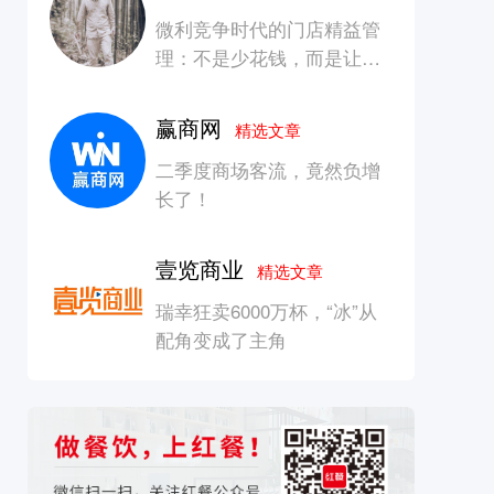
微利竞争时代的门店精益管
理：不是少花钱，而是让每
一块钱产生增长
赢商网
精选文章
二季度商场客流，竟然负增
长了！
壹览商业
精选文章
瑞幸狂卖6000万杯，“冰”从
配角变成了主角