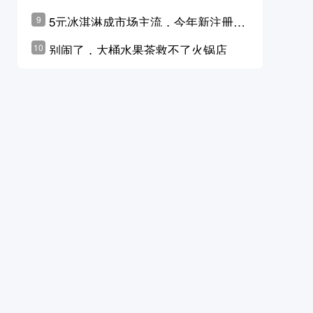
学林公布未来10年计划
5元冰淇淋成市场主流，今年新注册相
9
关企业华东领跑，东北紧随其后
别闹了，大桶水果茶救不了火锅店
10