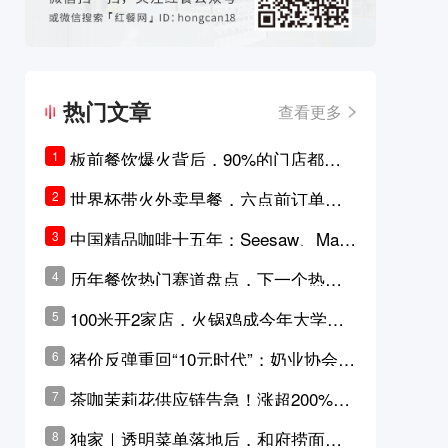
热门文章
查看更多
板前餐饮爆火背后，90%的门店都只
1
是徒有其表的刻意作秀？
世界杯带火外卖早餐，六点前订单大
2
涨超5成，巴西比赛成“早餐带货王”
中国精品咖啡十五年：Seesaw、Man
3
ner、M Stand为何结出了不同的果
历年餐饮热门赛道盘点，下一个热门
4
实？
品类是？
100米开2家店，火锅鸡成今年大学城
5
最火生意？
猪价反弹重回“10元时代”；奶业协会称
6
原奶价格现回暖迹象
茶咖茉莉花供应链告急！涨超200%，
7
横州花价冲破50元一斤
独家｜透明菜单落地后，和府捞面李
8