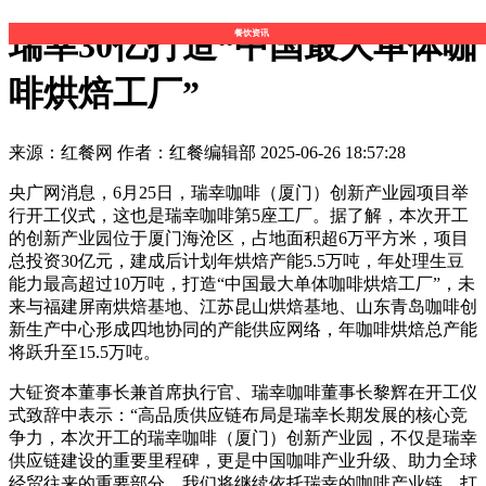
瑞幸30亿打造“中国最大单体咖
餐饮资讯
啡烘焙工厂”
来源：红餐网
作者：红餐编辑部
2025-06-26 18:57:28
央广网消息，6月25日，瑞幸咖啡（厦门）创新产业园项目举
行开工仪式，这也是瑞幸咖啡第5座工厂。据了解，本次开工
的创新产业园位于厦门海沧区，占地面积超6万平方米，项目
总投资30亿元，建成后计划年烘焙产能5.5万吨，年处理生豆
能力最高超过10万吨，打造“中国最大单体咖啡烘焙工厂”，未
来与福建屏南烘焙基地、江苏昆山烘焙基地、山东青岛咖啡创
新生产中心形成四地协同的产能供应网络，年咖啡烘焙总产能
将跃升至15.5万吨。
大钲资本董事长兼首席执行官、瑞幸咖啡董事长黎辉在开工仪
式致辞中表示：“高品质供应链布局是瑞幸长期发展的核心竞
争力，本次开工的瑞幸咖啡（厦门）创新产业园，不仅是瑞幸
供应链建设的重要里程碑，更是中国咖啡产业升级、助力全球
经贸往来的重要部分。我们将继续依托瑞幸的咖啡产业链，打