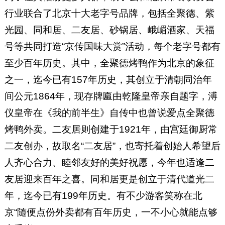
行业联合了北京十大老字号品牌，包括全聚德、紫
光园、同和居、二友居、砂锅居、峨嵋酒家、天福
号等共同打造“京传国味大赏”活动，每个老字号都有
至少百年历史。其中，全聚德烤鸭作为北京的象征
之一，迄今已有157年历史，其创立于清朝同治年
间公元1864年，现存牌匾由乾隆皇帝亲自题字，溥
仪皇帝在《我的前半生》自传中也曾说爱点全聚德
烤鸭外卖。二友居则创建于1921年，由宫廷御厨常
二友创办，故取名“二友居”，也寄托着创始人希望后
人齐心合力、睦邻友好的美好祝愿，今年也适逢二
友居迎来百年之喜。同和居更是创立于清代道光二
年，迄今已有199年历史。有不少游客笑称在北
京“随便点份外卖都有百年历史，一不小心就能点够