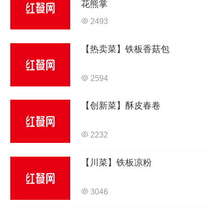
花熊掌
2493
【热卖菜】铁板香菇包
2594
【创新菜】酥皮春卷
2232
【川菜】铁板凉粉
3046