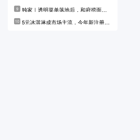
横州花价冲破50元一斤
独家｜透明菜单落地后，和府捞面李
9
学林公布未来10年计划
5元冰淇淋成市场主流，今年新注册相
10
关企业华东领跑，东北紧随其后