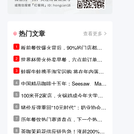
热门文章
查看更多
板前餐饮爆火背后，90%的门店都只
1
是徒有其表的刻意作秀？
世界杯带火外卖早餐，六点前订单大
2
涨超5成，巴西比赛成“早餐带货王”
蛙喔牛蛙携手淘宝闪购 将在年内落地3
3
0家品牌卫星店
中国精品咖啡十五年：Seesaw、Man
4
ner、M Stand为何结出了不同的果
100米开2家店，火锅鸡成今年大学城
5
实？
最火生意？
猪价反弹重回“10元时代”；奶业协会称
6
原奶价格现回暖迹象
历年餐饮热门赛道盘点，下一个热门
7
品类是？
茶咖茉莉花供应链告急！涨超200%，
8