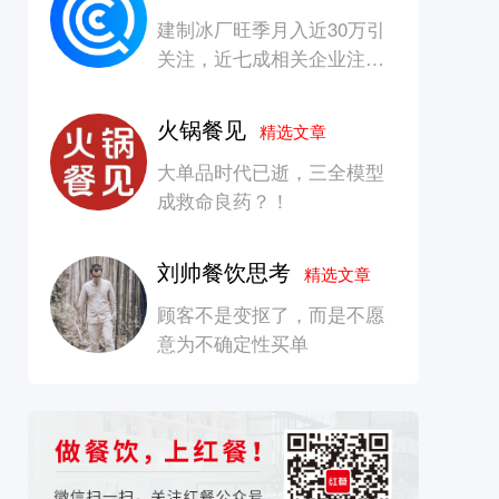
建制冰厂旺季月入近30万引
关注，近七成相关企业注册
资本在100万元以内
火锅餐见
精选文章
大单品时代已逝，三全模型
成救命良药？！
刘帅餐饮思考
精选文章
顾客不是变抠了，而是不愿
意为不确定性买单