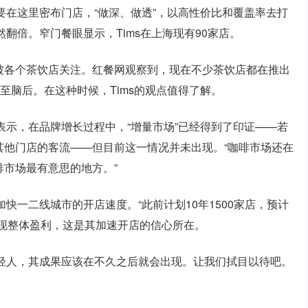
要在这里密布门店，“做深、做透”，以高性价比和覆盖率去打
然翻倍。窄门餐眼显示，Tims在上海现有90家店。
被各个茶饮店关注。红餐网观察到，现在不少茶饮店都在推出
至脑后。在这种时候，Tims的观点值得了解。
表示，在品牌增长过程中，“增量市场”已经得到了印证——若
其他门店的客流——但目前这一情况并未出现。“咖啡市场还在
市场最有意思的地方。”
加快一二线城市的开店速度。“此前计划10年1500家店，预计
现整体盈利，这是其加速开店的信心所在。
年轻人，其成果应该在不久之后就会出现。让我们拭目以待吧。