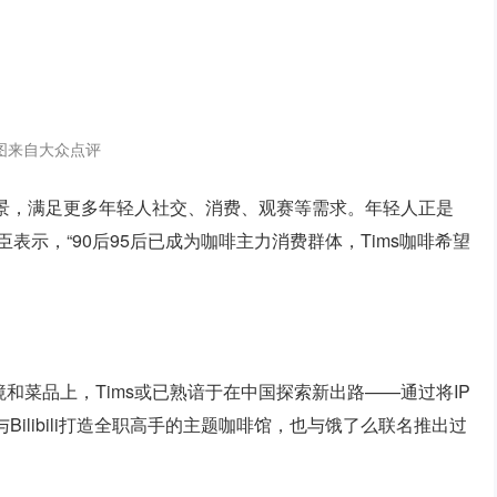
图来自大众点评
场景，满足更多年轻人社交、消费、观赛等需求。年轻人正是
臣表示，“90后95后已成为咖啡主力消费群体，Tims咖啡希望
和菜品上，Tims或已熟谙于在中国探索新出路——通过将IP
Bilibili打造全职高手的主题咖啡馆，也与饿了么联名推出过