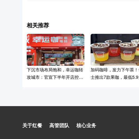
相关推荐
下沉市场布局饱和，幸运咖转
加码咖啡，发力下午茶！
攻城市：官宣下半年开店控制
士推出7款果咖，最低5.
在1000家
瑞幸、库迪集体“开大”！花9块
关于红餐
高管团队
核心业务
9就能坐进精品咖啡店？