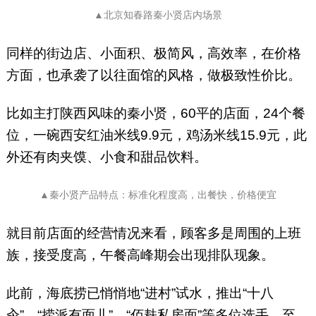
▲北京知春路秦小贤店内场景
同样的街边店、小面积、极简风，高效率，在价格
方面，也承袭了以往面馆的风格，做极致性价比。
比如主打陕西风味的秦小贤，60平的店面，24个餐
位，一碗西安红油米线9.9元，鸡汤米线15.9元，此
外还有肉夹馍、小食和甜品饮料。
▲秦小贤产品特点：标准化程度高，出餐快，价格便宜
就目前店面的经营情况来看，顾客多是周围的上班
族，接受度高，午餐高峰期会出现排队现象。
此前，海底捞已悄悄地“进村”试水，推出“十八
汆”、“捞派有面儿”、“佰麸私房面”等多位选手。至