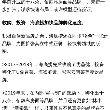
年前开业的十八汆、佰麸私房面等品牌，并未进一
步扩张，谋求快速布局，或许模型还待验证。
收购、投资，海底捞加快品牌孵化速度。
积极自创新品牌之余，海底捞还在同步“物色”一些新
品牌，力图扩张其在中式正餐、轻快餐领域的版
图。
>2017~2018年，海底捞先后收购了优鼎优，投资
孵化了U鼎冒菜、海盗虾饭、彩泥云南菜等餐饮品
牌。
>2019年末，在内部“赛马制” 的鼓励下，孵化出十
八汆、佰麸私房面等品牌，并且还有更多如“林小
满”、“新秦派”一样，只闻其名不见真身的品牌在不