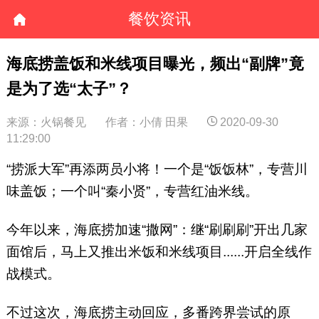
餐饮资讯
海底捞盖饭和米线项目曝光，频出“副牌”竟
是为了选“太子”？
来源：火锅餐见
作者：小倩 田果
2020-09-30
11:29:00
“捞派大军”再添两员小将！一个是“饭饭林”，专营川
味盖饭；一个叫“秦小贤”，专营红油米线。
今年以来，海底捞加速“撒网”：继“刷刷刷”开出几家
面馆后，马上又推出米饭和米线项目......开启全线作
战模式。
不过这次，海底捞主动回应，多番跨界尝试的原