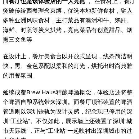
而
餐厅也是该体验店的一大亮点
。在食材上，餐厅
突破传统西餐理念束缚，优选本地新鲜食材，融入
多种亚洲风味食材，主打菜品有澳洲和牛、鹅肝、
海鲜、时蔬等炭火扒烤，亮点菜品有创意甜品、烟
熏三文鱼等。
在设计上，餐厅美食台以开放式呈现，线条简洁明
快，黑、金色系配以柔和的灯光，烘托出时尚典雅
的用餐氛围。
延续成都Brew Haus精酿啤酒概念，体验店还将整
个啤酒自酿系统带来深圳。而餐厅顶部装置的啤酒
管道则以深圳铁轨为设计灵感，纪念现已停用的深
圳“工业站”。不仅如此，展示墙上还装置了深圳“城
市天际线”，正与“工业站”一起映衬出深圳城市的过