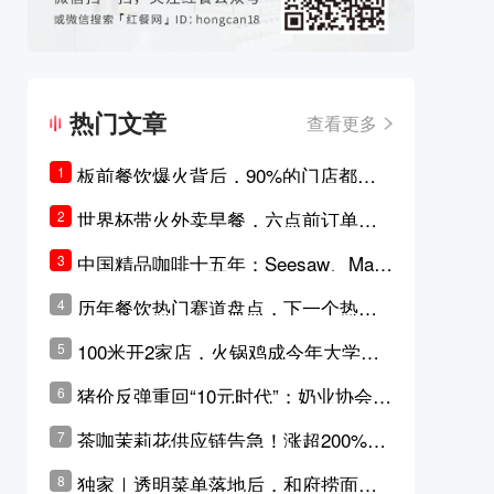
热门文章
查看更多
板前餐饮爆火背后，90%的门店都只
1
是徒有其表的刻意作秀？
世界杯带火外卖早餐，六点前订单大
2
涨超5成，巴西比赛成“早餐带货王”
中国精品咖啡十五年：Seesaw、Man
3
ner、M Stand为何结出了不同的果
历年餐饮热门赛道盘点，下一个热门
4
实？
品类是？
100米开2家店，火锅鸡成今年大学城
5
最火生意？
猪价反弹重回“10元时代”；奶业协会称
6
原奶价格现回暖迹象
茶咖茉莉花供应链告急！涨超200%，
7
横州花价冲破50元一斤
独家｜透明菜单落地后，和府捞面李
8