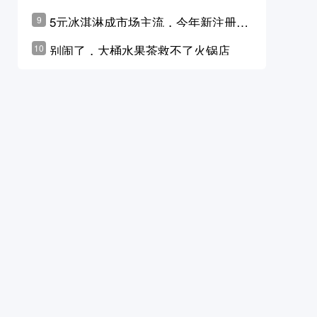
学林公布未来10年计划
5元冰淇淋成市场主流，今年新注册相
9
关企业华东领跑，东北紧随其后
别闹了，大桶水果茶救不了火锅店
10