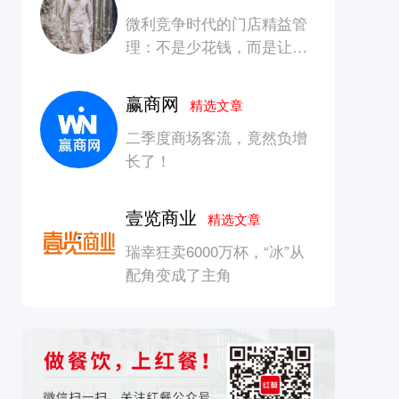
微利竞争时代的门店精益管
理：不是少花钱，而是让每
一块钱产生增长
赢商网
精选文章
二季度商场客流，竟然负增
长了！
壹览商业
精选文章
瑞幸狂卖6000万杯，“冰”从
配角变成了主角