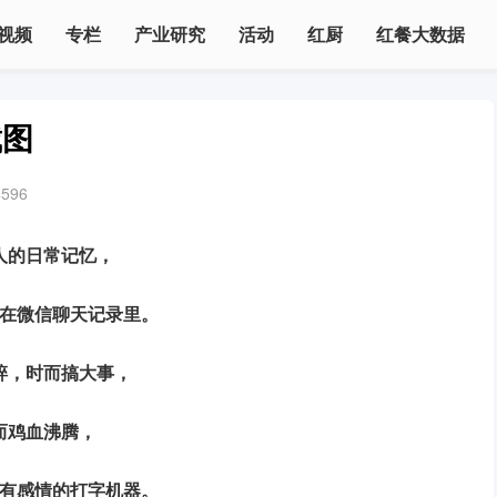
视频
专栏
产业研究
活动
红厨
红餐大数据
截图
4596
人的日常记忆，
存在微信聊天记录里。
碎，时而搞大事，
而鸡血沸腾，
没有感情的打字机器。