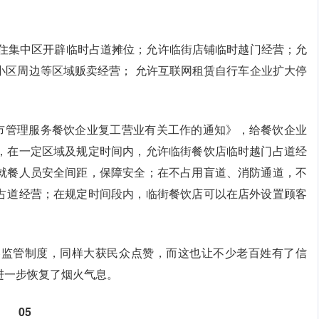
居住集中区开辟临时占道摊位；允许临街店铺临时越门经营；允
小区周边等区域贩卖经营； 允许互联网租赁自行车企业扩大停
城市管理服务餐饮企业复工营业有关工作的通知》，给餐饮企业
，在一定区域及规定时间内，允许临街餐饮店临时越门占道经
就餐人员安全间距，保障安全；在不占用盲道、消防通道，不
占道经营；在规定时间段内，临街餐饮店可以在店外设置顾客
容监管制度，同样大获民众点赞，而这也让不少老百姓有了信
进一步恢复了烟火气息。
05