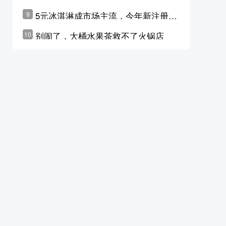
学林公布未来10年计划
5元冰淇淋成市场主流，今年新注册相
9
关企业华东领跑，东北紧随其后
别闹了，大桶水果茶救不了火锅店
10