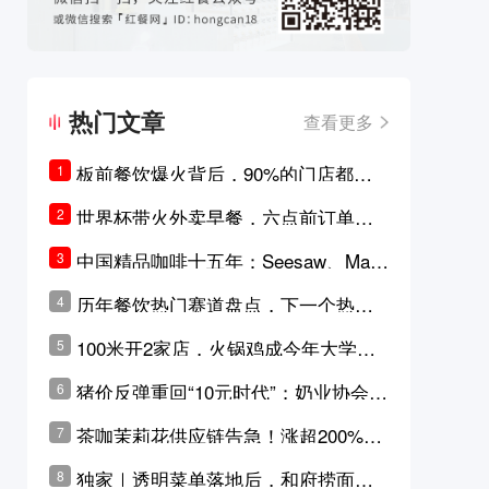
热门文章
查看更多
板前餐饮爆火背后，90%的门店都只
1
是徒有其表的刻意作秀？
世界杯带火外卖早餐，六点前订单大
2
涨超5成，巴西比赛成“早餐带货王”
中国精品咖啡十五年：Seesaw、Man
3
ner、M Stand为何结出了不同的果
历年餐饮热门赛道盘点，下一个热门
4
实？
品类是？
100米开2家店，火锅鸡成今年大学城
5
最火生意？
猪价反弹重回“10元时代”；奶业协会称
6
原奶价格现回暖迹象
茶咖茉莉花供应链告急！涨超200%，
7
横州花价冲破50元一斤
独家｜透明菜单落地后，和府捞面李
8